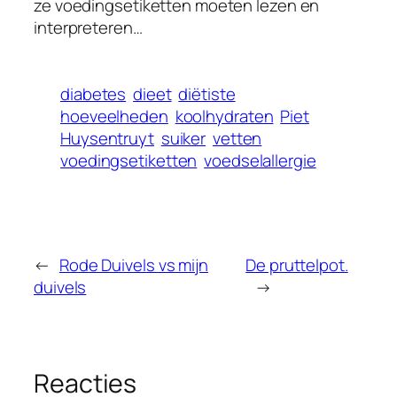
ze voedingsetiketten moeten lezen en
interpreteren…
diabetes
dieet
diëtiste
hoeveelheden
koolhydraten
Piet
Huysentruyt
suiker
vetten
voedingsetiketten
voedselallergie
←
Rode Duivels vs mijn
De pruttelpot.
duivels
→
Reacties