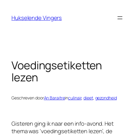
Ga
naar
Hukselende Vingers
de
inhoud
Voedingsetiketten
lezen
Geschreven door
An Baraitre
in
culinair
, 
dieet
, 
gezondheid
Gisteren ging ik naar een info-avond. Het
thema was ‘voedingsetiketten lezen’, de