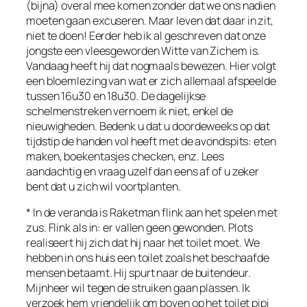
(bijna) overal mee komen zonder dat we ons nadien
moeten gaan excuseren. Maar leven dat daar in zit,
niet te doen! Eerder heb ik al geschreven dat onze
jongste een vleesgeworden Witte van Zichem is.
Vandaag heeft hij dat nogmaals bewezen. Hier volgt
een bloemlezing van wat er zich allemaal afspeelde
tussen 16u30 en 18u30. De dagelijkse
schelmenstreken vernoem ik niet, enkel de
nieuwigheden. Bedenk u dat u doordeweeks op dat
tijdstip de handen vol heeft met de avondspits: eten
maken, boekentasjes checken, enz. Lees
aandachtig en vraag uzelf dan eens af of u zeker
bent dat u zich wil voortplanten.
* In de veranda is Raketman flink aan het spelen met
zus. Flink als in: er vallen geen gewonden. Plots
realiseert hij zich dat hij naar het toilet moet. We
hebben in ons huis een toilet zoals het beschaafde
mensen betaamt. Hij spurt naar de buitendeur.
Mijnheer wil tegen de struiken gaan plassen. Ik
verzoek hem vriendelijk om boven op het toilet pipi