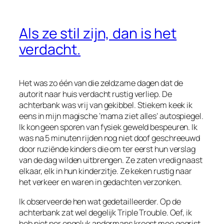
Als ze stil zijn, dan is het
verdacht.
Het was zo één van die zeldzame dagen dat de
autorit naar huis verdacht rustig verliep. De
achterbank was vrij van gekibbel. Stiekem keek ik
eens in mijn magische ‘mama ziet alles’ autospiegel.
Ik kon geen sporen van fysiek geweld bespeuren. Ik
was na 5 minuten rijden nog niet doof geschreeuwd
door ruziënde kinders die om ter eerst hun verslag
van de dag wilden uitbrengen. Ze zaten vredig naast
elkaar, elk in hun kinderzitje. Ze keken rustig naar
het verkeer en waren in gedachten verzonken.
Ik observeerde hen wat gedetailleerder. Op de
achterbank zat wel degelijk Triple Trouble. Oef, ik
heb niet per ongeluk andermans kroost mee gegrist