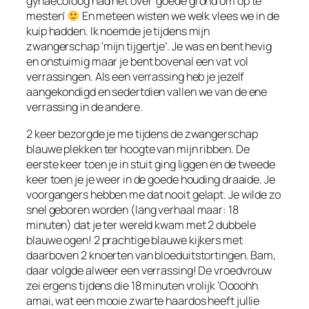
gynaecoloog had het over ‘goede grond om op te
mesten’
En meteen wisten we welk vlees we in de
kuip hadden. Ik noemde je tijdens mijn
zwangerschap ‘mijn tijgertje’. Je was en bent hevig
en onstuimig maar je bent bovenal een vat vol
verrassingen. Als een verrassing heb je jezelf
aangekondigd en sedertdien vallen we van de ene
verrassing in de andere.
2 keer bezorgde je me tijdens de zwangerschap
blauwe plekken ter hoogte van mijn ribben. De
eerste keer toen je in stuit ging liggen en de tweede
keer toen je je weer in de goede houding draaide. Je
voorgangers hebben me dat nooit gelapt. Je wilde zo
snel geboren worden (lang verhaal maar: 18
minuten) dat je ter wereld kwam met 2 dubbele
blauwe ogen! 2 prachtige blauwe kijkers met
daarboven 2 knoerten van bloeduitstortingen. Bam,
daar volgde alweer een verrassing! De vroedvrouw
zei ergens tijdens die 18 minuten vrolijk ‘Oooohh
amai, wat een mooie zwarte haardos heeft jullie