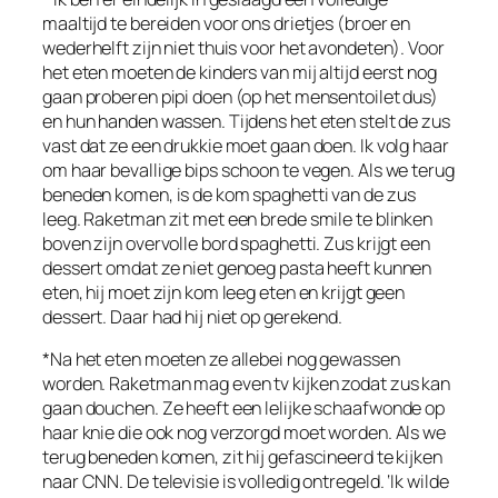
maaltijd te bereiden voor ons drietjes (broer en
wederhelft zijn niet thuis voor het avondeten). Voor
het eten moeten de kinders van mij altijd eerst nog
gaan proberen pipi doen (op het mensentoilet dus)
en hun handen wassen. Tijdens het eten stelt de zus
vast dat ze een drukkie moet gaan doen. Ik volg haar
om haar bevallige bips schoon te vegen. Als we terug
beneden komen, is de kom spaghetti van de zus
leeg. Raketman zit met een brede smile te blinken
boven zijn overvolle bord spaghetti. Zus krijgt een
dessert omdat ze niet genoeg pasta heeft kunnen
eten, hij moet zijn kom leeg eten en krijgt geen
dessert. Daar had hij niet op gerekend.
*Na het eten moeten ze allebei nog gewassen
worden. Raketman mag even tv kijken zodat zus kan
gaan douchen. Ze heeft een lelijke schaafwonde op
haar knie die ook nog verzorgd moet worden. Als we
terug beneden komen, zit hij gefascineerd te kijken
naar CNN. De televisie is volledig ontregeld. ‘Ik wilde