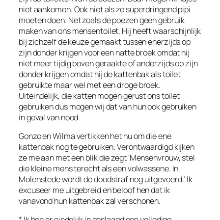
niet aankomen. Ook niet als ze superdringend pipi
moeten doen. Net zoals de poezen geen gebruik
maken van ons mensentoilet. Hij heeft waarschijnlijk
bij zichzelf de keuze gemaakt tussen enerzijds op
zijn donder krijgen voor een natte broek omdat hij
niet meer tijdig boven geraakte of anderzijds op zijn
donder krijgen omdat hij de kattenbak als toilet
gebruikte maar wel met een droge broek.
Uiteindelijk, die katten mogen gerust ons toilet
gebruiken dus mogen wij dat van hun ook gebruiken
in geval van nood.
Gonzo en Wilma vertikken het nu om die ene
kattenbak nog te gebruiken. Verontwaardigd kijken
ze me aan met een blik die zegt ‘Mensenvrouw, stel
die kleine mens terecht als een volwassene. In
Molenstede wordt de doodstraf nog uitgevoerd.’ Ik
excuseer me uitgebreid en beloof hen dat ik
vanavond hun kattenbak zal verschonen.
* Ik ben er eindelijk in geslaagd een volledige