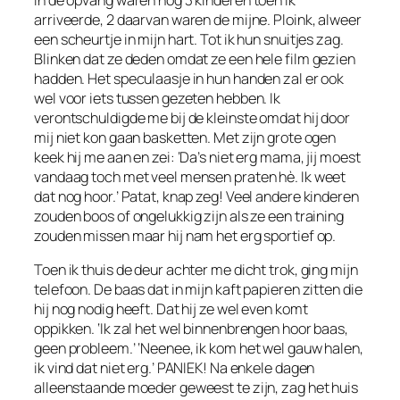
In de opvang waren nog 3 kinderen toen ik
arriveerde, 2 daarvan waren de mijne. Ploink, alweer
een scheurtje in mijn hart. Tot ik hun snuitjes zag.
Blinken dat ze deden omdat ze een hele film gezien
hadden. Het speculaasje in hun handen zal er ook
wel voor iets tussen gezeten hebben. Ik
verontschuldigde me bij de kleinste omdat hij door
mij niet kon gaan basketten. Met zijn grote ogen
keek hij me aan en zei: ‘Da’s niet erg mama, jij moest
vandaag toch met veel mensen praten hè. Ik weet
dat nog hoor.’ Patat, knap zeg! Veel andere kinderen
zouden boos of ongelukkig zijn als ze een training
zouden missen maar hij nam het erg sportief op.
Toen ik thuis de deur achter me dicht trok, ging mijn
telefoon. De baas dat in mijn kaft papieren zitten die
hij nog nodig heeft. Dat hij ze wel even komt
oppikken. ‘Ik zal het wel binnenbrengen hoor baas,
geen probleem.’ ‘Neenee, ik kom het wel gauw halen,
ik vind dat niet erg.’ PANIEK! Na enkele dagen
alleenstaande moeder geweest te zijn, zag het huis