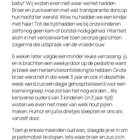
baby!’ Wij wisten even niet waar we het hadden.
Broer en zus kwamen met wat transparante dons op
hun hoofd ter wereld. Wow, nu hadden we een kindje
met haar! Tot die tijd hadden we bij onze kinderen
zelfs nog geen kam of borstel nodig gehad. Hilariteit
alom in het verloskwartier toen ze onze gezichten
zagen na die uitspraak van de vroedvrouw.
6 weken later volgde een minder leuke verrassing: jij
en ik brachten een weekje door op de pediatrie want
je bleek een hersenvliesontsteking te hebben. Grote
broer werd net in die week 3 jaar en ook in diezelfde
week werd zus een dagje gehospitaliseerd voor een
kleine ingreep. Hoe zot kan het nog worden… Als
kersverse ouders van 3 kinderen (in 3 jaar tijd)
wisten we even niet meer van welk hout pijlen
maken. Humor en jullie drietjes sleepten er ons als
vanzelf door.
Toen je enkele maanden oud was, slaagde je er in om
je parkmobiel te slopen. Iets waar broer en zus zich