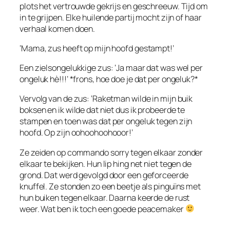
plots het vertrouwde gekrijs en geschreeuw. Tijd om
in te grijpen. Elke huilende partij mocht zijn of haar
verhaal komen doen.
‘Mama, zus heeft op mijn hoofd gestampt!’
Een zielsongelukkige zus: ‘Ja maar dat was wel per
ongeluk hè!!!’ *frons, hoe doe je dat per ongeluk?*
Vervolg van de zus: ‘Raketman wilde in mijn buik
boksen en ik wilde dat niet dus ik probeerde te
stampen en toen was dat per ongeluk tegen zijn
hoofd. Op zijn oohoohoohooor!’
Ze zeiden op commando sorry tegen elkaar zonder
elkaar te bekijken. Hun lip hing net niet tegen de
grond. Dat werd gevolgd door een geforceerde
knuffel. Ze stonden zo een beetje als pinguïns met
hun buiken tegen elkaar. Daarna keerde de rust
weer. Wat ben ik toch een goede peacemaker