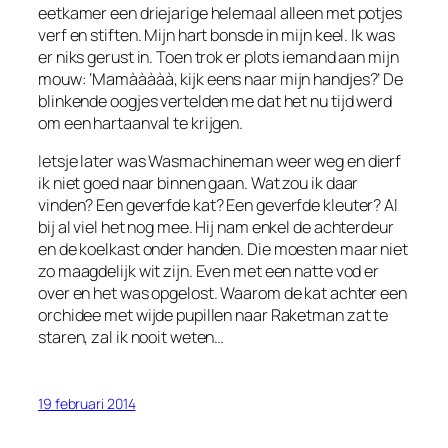
eetkamer een driejarige helemaal alleen met potjes
verf en stiften. Mijn hart bonsde in mijn keel. Ik was
er niks gerust in. Toen trok er plots iemand aan mijn
mouw: ‘Mamààààà, kijk eens naar mijn handjes?’ De
blinkende oogjes vertelden me dat het nu tijd werd
om een hartaanval te krijgen.
Ietsje later was Wasmachineman weer weg en dierf
ik niet goed naar binnen gaan. Wat zou ik daar
vinden? Een geverfde kat? Een geverfde kleuter? Al
bij al viel het nog mee. Hij nam enkel de achterdeur
en de koelkast onder handen. Die moesten maar niet
zo maagdelijk wit zijn. Even met een natte vod er
over en het was opgelost. Waarom de kat achter een
orchidee met wijde pupillen naar Raketman zat te
staren, zal ik nooit weten…
19 februari 2014