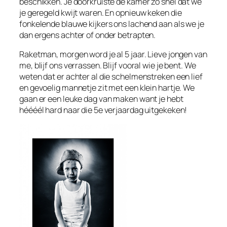
beschikken. Je doorkruiste de kamer zo snel dat we
je geregeld kwijt waren. En opnieuw keken die
fonkelende blauwe kijkers ons lachend aan als we je
dan ergens achter of onder betrapten.
Raketman, morgen word je al 5 jaar. Lieve jongen van
me, blijf ons verrassen. Blijf vooral wie je bent. We
weten dat er achter al die schelmenstreken een lief
en gevoelig mannetje zit met een klein hartje. We
gaan er een leuke dag van maken want je hebt
héééél hard naar die 5e verjaardag uitgekeken!