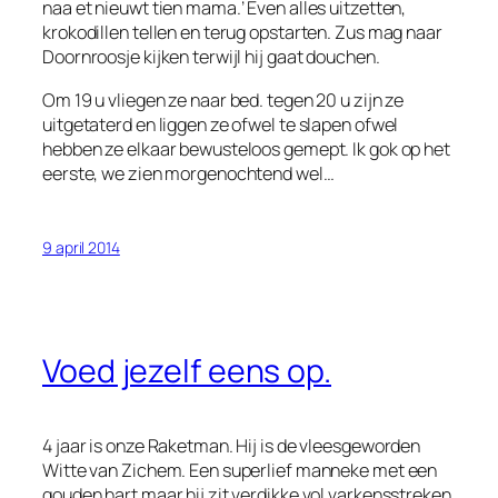
naa et nieuwt tien mama.’ Even alles uitzetten,
krokodillen tellen en terug opstarten. Zus mag naar
Doornroosje kijken terwijl hij gaat douchen.
Om 19 u vliegen ze naar bed. tegen 20 u zijn ze
uitgetaterd en liggen ze ofwel te slapen ofwel
hebben ze elkaar bewusteloos gemept. Ik gok op het
eerste, we zien morgenochtend wel…
9 april 2014
Voed jezelf eens op.
4 jaar is onze Raketman. Hij is de vleesgeworden
Witte van Zichem. Een superlief manneke met een
gouden hart maar hij zit verdikke vol varkensstreken.