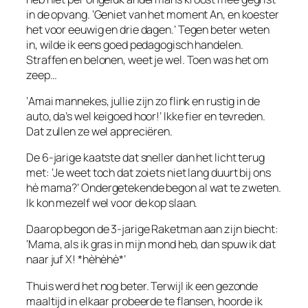
in de opvang. ‘Geniet van het moment An, en koester
het voor eeuwig en drie dagen.’ Tegen beter weten
in, wilde ik eens goed pedagogisch handelen.
Straffen en belonen, weet je wel. Toen was het om
zeep…
‘Amai mannekes, jullie zijn zo flink en rustig in de
auto, da’s wel keigoed hoor!’ Ikke fier en tevreden.
Dat zullen ze wel appreciëren.
De 6-jarige kaatste dat sneller dan het licht terug
met: ‘Je weet toch dat zoiets niet lang duurt bij ons
hè mama?’ Ondergetekende begon al wat te zweten.
Ik kon mezelf wel voor de kop slaan.
Daarop begon de 3-jarige Raketman aan zijn biecht:
‘Mama, als ik gras in mijn mond heb, dan spuw ik dat
naar juf X! *hèhèhè*’
Thuis werd het nog beter. Terwijl ik een gezonde
maaltijd in elkaar probeerde te flansen, hoorde ik