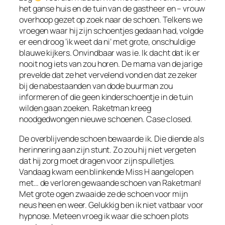
het ganse huis en de tuin van de gastheer en – vrouw
overhoop gezet op zoek naar de schoen. Telkens we
vroegen waar hij zijn schoentjes gedaan had, volgde
er een droog ‘ik weet da ni’ met grote, onschuldige
blauwe kijkers. Onvindbaar was ie. Ik dacht dat ik er
nooit nog iets van zou horen. De mama van de jarige
prevelde dat ze het vervelend vond en dat ze zeker
bij de nabestaanden van dode buurman zou
informeren of die geen kinderschoentje in de tuin
wilden gaan zoeken. Raketman kreeg
noodgedwongen nieuwe schoenen. Case closed.
De overblijvende schoen bewaarde ik. Die diende als
herinnering aan zijn stunt. Zo zou hij niet vergeten
dat hij zorg moet dragen voor zijn spulletjes.
Vandaag kwam een blinkende Miss H aangelopen
met… de verloren gewaande schoen van Raketman!
Met grote ogen zwaaide ze de schoen voor mijn
neus heen en weer. Gelukkig ben ik niet vatbaar voor
hypnose. Meteen vroeg ik waar die schoen plots