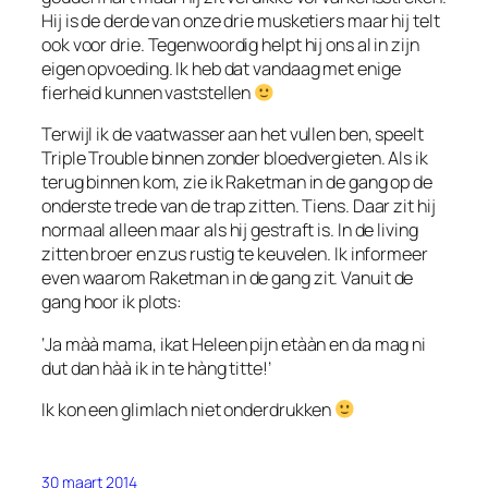
Hij is de derde van onze drie musketiers maar hij telt
ook voor drie. Tegenwoordig helpt hij ons al in zijn
eigen opvoeding. Ik heb dat vandaag met enige
fierheid kunnen vaststellen
Terwijl ik de vaatwasser aan het vullen ben, speelt
Triple Trouble binnen zonder bloedvergieten. Als ik
terug binnen kom, zie ik Raketman in de gang op de
onderste trede van de trap zitten. Tiens. Daar zit hij
normaal alleen maar als hij gestraft is. In de living
zitten broer en zus rustig te keuvelen. Ik informeer
even waarom Raketman in de gang zit. Vanuit de
gang hoor ik plots:
‘Ja màà mama, ikat Heleen pijn etààn en da mag ni
dut dan hàà ik in te hàng titte!’
Ik kon een glimlach niet onderdrukken
30 maart 2014