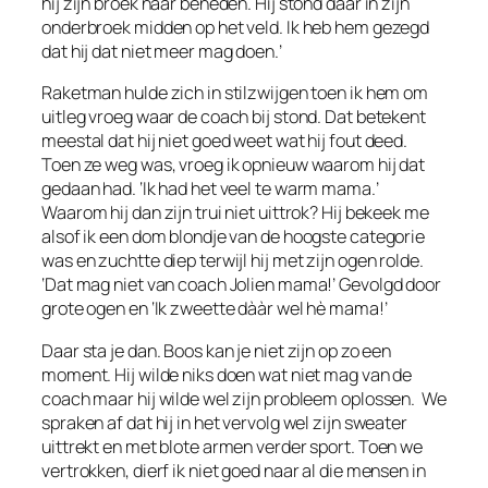
hij zijn broek naar beneden. Hij stond daar in zijn
onderbroek midden op het veld. Ik heb hem gezegd
dat hij dat niet meer mag doen.’
Raketman hulde zich in stilzwijgen toen ik hem om
uitleg vroeg waar de coach bij stond. Dat betekent
meestal dat hij niet goed weet wat hij fout deed.
Toen ze weg was, vroeg ik opnieuw waarom hij dat
gedaan had. ‘Ik had het veel te warm mama.’
Waarom hij dan zijn trui niet uittrok? Hij bekeek me
alsof ik een dom blondje van de hoogste categorie
was en zuchtte diep terwijl hij met zijn ogen rolde.
‘Dat mag niet van coach Jolien mama!’ Gevolgd door
grote ogen en ‘Ik zweette dààr wel hè mama!’
Daar sta je dan. Boos kan je niet zijn op zo een
moment. Hij wilde niks doen wat niet mag van de
coach maar hij wilde wel zijn probleem oplossen. We
spraken af dat hij in het vervolg wel zijn sweater
uittrekt en met blote armen verder sport. Toen we
vertrokken, dierf ik niet goed naar al die mensen in