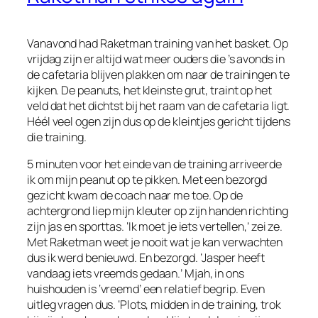
Vanavond had Raketman training van het basket. Op
vrijdag zijn er altijd wat meer ouders die ’s avonds in
de cafetaria blijven plakken om naar de trainingen te
kijken. De peanuts, het kleinste grut, traint op het
veld dat het dichtst bij het raam van de cafetaria ligt.
Héél veel ogen zijn dus op de kleintjes gericht tijdens
die training.
5 minuten voor het einde van de training arriveerde
ik om mijn peanut op te pikken. Met een bezorgd
gezicht kwam de coach naar me toe. Op de
achtergrond liep mijn kleuter op zijn handen richting
zijn jas en sporttas. ‘Ik moet je iets vertellen,’ zei ze.
Met Raketman weet je nooit wat je kan verwachten
dus ik werd benieuwd. En bezorgd. ‘Jasper heeft
vandaag iets vreemds gedaan.’ Mjah, in ons
huishouden is ‘vreemd’ een relatief begrip. Even
uitleg vragen dus. ‘Plots, midden in de training, trok