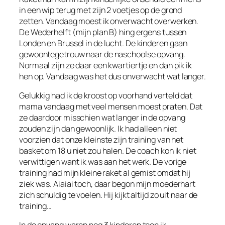
in een wip terug met zijn 2 voetjes op de grond
zetten. Vandaag moest ik onverwacht overwerken.
De Wederhelft (mijn plan B) hing ergens tussen
Londen en Brussel in de lucht. De kinderen gaan
gewoontegetrouw naar de naschoolse opvang.
Normaal zijn ze daar een kwartiertje en dan pik ik
hen op. Vandaag was het dus onverwacht wat langer.
Gelukkig had ik de kroost op voorhand verteld dat
mama vandaag met veel mensen moest praten. Dat
ze daardoor misschien wat langer in de opvang
zouden zijn dan gewoonlijk. Ik had alleen niet
voorzien dat onze kleinste zijn training van het
basket om 18 u niet zou halen. De coach kon ik niet
verwittigen want ik was aan het werk. De vorige
training had mijn kleine raket al gemist omdat hij
ziek was. Aiaiai toch, daar begon mijn moederhart
zich schuldig te voelen. Hij kijkt altijd zo uit naar de
training…