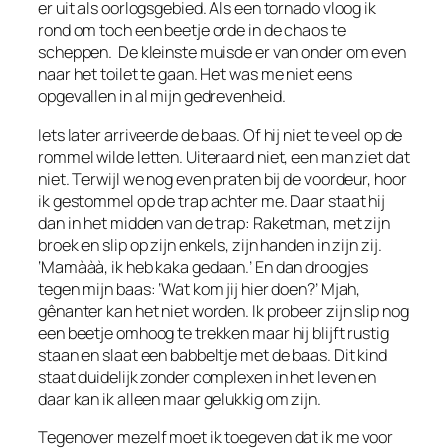
er uit als oorlogsgebied. Als een tornado vloog ik
rond om toch een beetje orde in de chaos te
scheppen. De kleinste muisde er van onder om even
naar het toilet te gaan. Het was me niet eens
opgevallen in al mijn gedrevenheid.
Iets later arriveerde de baas. Of hij niet te veel op de
rommel wilde letten. Uiteraard niet, een man ziet dat
niet. Terwijl we nog even praten bij de voordeur, hoor
ik gestommel op de trap achter me. Daar staat hij
dan in het midden van de trap: Raketman, met zijn
broek en slip op zijn enkels, zijn handen in zijn zij.
‘Mamààà, ik heb kaka gedaan.’ En dan droogjes
tegen mijn baas: ‘Wat kom jij hier doen?’ Mjah,
gênanter kan het niet worden. Ik probeer zijn slip nog
een beetje omhoog te trekken maar hij blijft rustig
staan en slaat een babbeltje met de baas. Dit kind
staat duidelijk zonder complexen in het leven en
daar kan ik alleen maar gelukkig om zijn.
Tegenover mezelf moet ik toegeven dat ik me voor