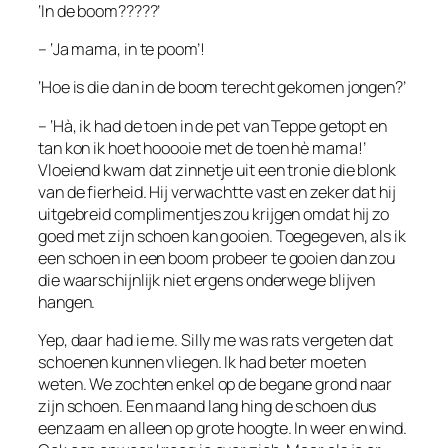
‘In de boom?????’
– ‘Ja mama, in te poom’!
‘Hoe is die dan in de boom terecht gekomen jongen?’
– ‘Hà, ik had de toen in de pet van Teppe getopt en
tan kon ik hoet hooooie met de toen hè mama!’
Vloeiend kwam dat zinnetje uit een tronie die blonk
van de fierheid. Hij verwachtte vast en zeker dat hij
uitgebreid complimentjes zou krijgen omdat hij zo
goed met zijn schoen kan gooien. Toegegeven, als ik
een schoen in een boom probeer te gooien dan zou
die waarschijnlijk niet ergens onderwege blijven
hangen.
Yep, daar had ie me. Silly me was rats vergeten dat
schoenen kunnen vliegen. Ik had beter moeten
weten. We zochten enkel op de begane grond naar
zijn schoen. Een maand lang hing de schoen dus
eenzaam en alleen op grote hoogte. In weer en wind.