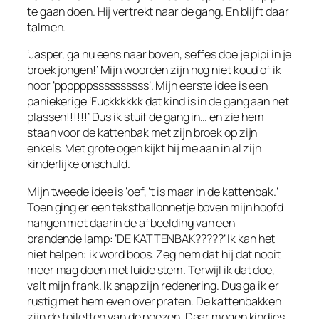
te gaan doen. Hij vertrekt naar de gang. En blijft daar
talmen.
‘Jasper, ga nu eens naar boven, seffes doe je pipi in je
broek jongen!’ Mijn woorden zijn nog niet koud of ik
hoor ‘ppppppssssssssss’. Mijn eerste idee is een
paniekerige ‘Fuckkkkkk dat kind is in de gang aan het
plassen!!!!!!’ Dus ik stuif de gang in… en zie hem
staan voor de kattenbak met zijn broek op zijn
enkels. Met grote ogen kijkt hij me aan in al zijn
kinderlijke onschuld.
Mijn tweede idee is ‘oef, ’t is maar in de kattenbak.’
Toen ging er een tekstballonnetje boven mijn hoofd
hangen met daarin de afbeelding van een
brandende lamp: ‘DE KATTENBAK?????’ Ik kan het
niet helpen: ik word boos. Zeg hem dat hij dat nooit
meer mag doen met luide stem. Terwijl ik dat doe,
valt mijn frank. Ik snap zijn redenering. Dus ga ik er
rustig met hem even over praten. De kattenbakken
zijn de toiletten van de poezen. Daar mogen kindjes