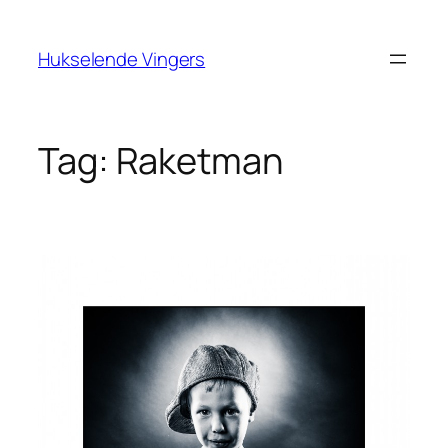
Ga
naar
Hukselende Vingers
de
inhoud
Tag:
Raketman