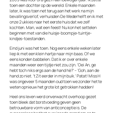
toen een dochter op de wereld. Enkele maanden
later, ik was toen net terug aan het werk na mijn
bevallingsverlof, verhuisden De Wederhelft en ik met
onze 2 ukkies naar het eerste huis dat we zelf
kochten. Man, wat een feest! Nu kon het settelen
beginnen met van die huisje-boompje-tuintje-
kindjes-toestanden.
Eind juni was het toen. Nog eens enkele weken later
liep ik met een klein hartje naar mijn baas. Of we
eens konden babbelen. Dat ik er over enkele
maanden weer een tijdje niet zou zijn. ‘Oei An, ge
hebt toch niks ergs aan de hand hè?’ – ‘Goh, aan de
hand zo niet. ’t Zit eerder in mijn buik.’ Patat! Miss H
was ongeveer 5 maanden oud toen we zonder het te
weten opnieuw het grote lot getrokken hadden!
Heel ons leven werd onverwacht overhoop gezet
toen bleek dat borstvoeding geven geen
betrouwbare vorm van anticonceptie is. De