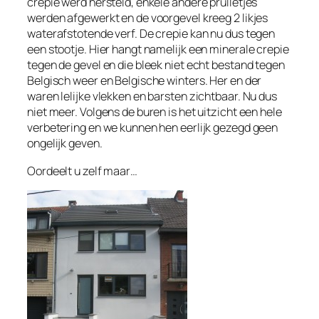
crepie werd hersteld, enkele andere prulletjes
werden afgewerkt en de voorgevel kreeg 2 likjes
waterafstotende verf. De crepie kan nu dus tegen
een stootje. Hier hangt namelijk een minerale crepie
tegen de gevel en die bleek niet echt bestand tegen
Belgisch weer en Belgische winters. Her en der
waren lelijke vlekken en barsten zichtbaar. Nu dus
niet meer. Volgens de buren is het uitzicht een hele
verbetering en we kunnen hen eerlijk gezegd geen
ongelijk geven.
Oordeelt u zelf maar…