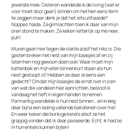
jewelste mee. Gisteren wandelde ik de living (wat er
voor moet door gaan) binnen om het hen eens ferm
te zeggen maar denk je dat het iets uithaalde?
Noppes. Nada. Ze glimlachten toen ik daar van mijn
oren stond te maken. Ze keken letterlijk op me neer,
puh!
Muren gaan hier tegen de vlakte alsof het niks is. Die
gasten breken het nest van mijn baasjes af en zij
laten hen nog gewoon doen ook! Waar moet mijn
kattenbak en mijn eten binnenkort staan als hun
nest gesloopt is? Hebben ze daar al eens aan
gedacht? Omdat mijn baasjes de ernst niet in zien
van wat die vandalen hier aanrichten, besloot ik
vandaag het heft in eigen handen te nemen.
Parmantig wandelde ik hun nest binnen… en kreeg
daar bijna een lading vallende bakstenen over me!
En weer keken die bonkige kerels alsof ze het
grappig vonden dat ik daar passeerde. Echt, ik had ze
in hun enkels kunnen bijten!