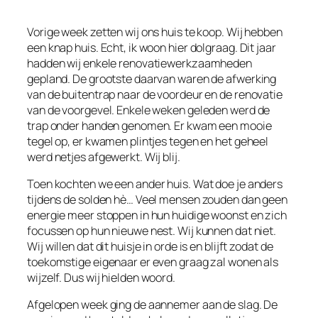
Vorige week zetten wij ons huis te koop. Wij hebben
een knap huis. Echt, ik woon hier dolgraag. Dit jaar
hadden wij enkele renovatiewerkzaamheden
gepland. De grootste daarvan waren de afwerking
van de buitentrap naar de voordeur en de renovatie
van de voorgevel. Enkele weken geleden werd de
trap onder handen genomen. Er kwam een mooie
tegel op, er kwamen plintjes tegen en het geheel
werd netjes afgewerkt. Wij blij.
Toen kochten we een ander huis. Wat doe je anders
tijdens de solden hè… Veel mensen zouden dan geen
energie meer stoppen in hun huidige woonst en zich
focussen op hun nieuwe nest. Wij kunnen dat niet.
Wij willen dat dit huisje in orde is en blijft zodat de
toekomstige eigenaar er even graag zal wonen als
wijzelf. Dus wij hielden woord.
Afgelopen week ging de aannemer aan de slag. De