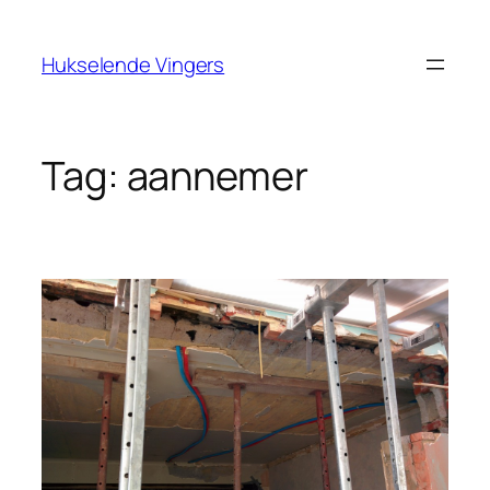
Ga
naar
Hukselende Vingers
de
inhoud
Tag:
aannemer