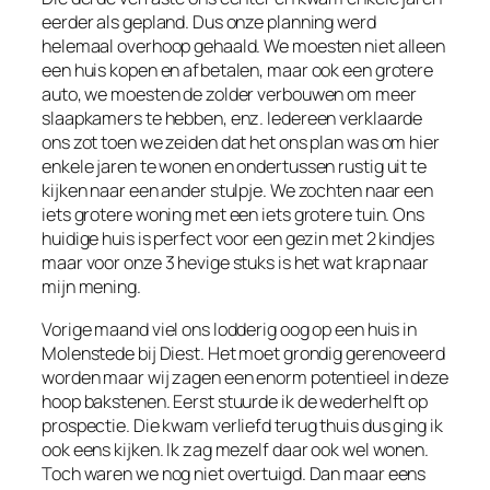
eerder als gepland. Dus onze planning werd
helemaal overhoop gehaald. We moesten niet alleen
een huis kopen en afbetalen, maar ook een grotere
auto, we moesten de zolder verbouwen om meer
slaapkamers te hebben, enz. Iedereen verklaarde
ons zot toen we zeiden dat het ons plan was om hier
enkele jaren te wonen en ondertussen rustig uit te
kijken naar een ander stulpje. We zochten naar een
iets grotere woning met een iets grotere tuin. Ons
huidige huis is perfect voor een gezin met 2 kindjes
maar voor onze 3 hevige stuks is het wat krap naar
mijn mening.
Vorige maand viel ons lodderig oog op een huis in
Molenstede bij Diest. Het moet grondig gerenoveerd
worden maar wij zagen een enorm potentieel in deze
hoop bakstenen. Eerst stuurde ik de wederhelft op
prospectie. Die kwam verliefd terug thuis dus ging ik
ook eens kijken. Ik zag mezelf daar ook wel wonen.
Toch waren we nog niet overtuigd. Dan maar eens