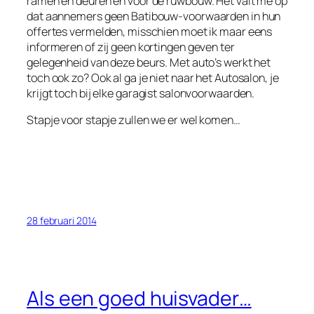
ramen en deuren en voor de ruwbouw. Het valt me op
dat aannemers geen Batibouw-voorwaarden in hun
offertes vermelden, misschien moet ik maar eens
informeren of zij geen kortingen geven ter
gelegenheid van deze beurs. Met auto’s werkt het
toch ook zo? Ook al ga je niet naar het Autosalon, je
krijgt toch bij elke garagist salonvoorwaarden.
Stapje voor stapje zullen we er wel komen…
28 februari 2014
Als een goed huisvader…