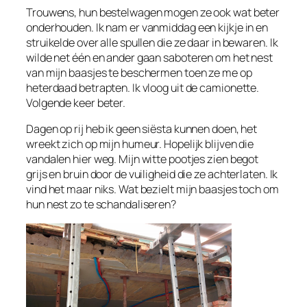
Trouwens, hun bestelwagen mogen ze ook wat beter
onderhouden. Ik nam er vanmiddag een kijkje in en
struikelde over alle spullen die ze daar in bewaren. Ik
wilde net één en ander gaan saboteren om het nest
van mijn baasjes te beschermen toen ze me op
heterdaad betrapten. Ik vloog uit de camionette.
Volgende keer beter.
Dagen op rij heb ik geen siësta kunnen doen, het
wreekt zich op mijn humeur. Hopelijk blijven die
vandalen hier weg. Mijn witte pootjes zien begot
grijs en bruin door de vuiligheid die ze achterlaten. Ik
vind het maar niks. Wat bezielt mijn baasjes toch om
hun nest zo te schandaliseren?