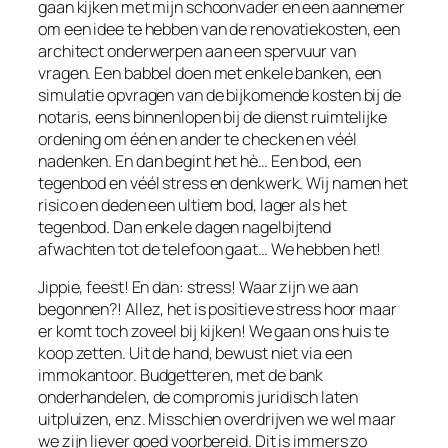
gaan kijken met mijn schoonvader en een aannemer
om een idee te hebben van de renovatiekosten, een
architect onderwerpen aan een spervuur van
vragen. Een babbel doen met enkele banken, een
simulatie opvragen van de bijkomende kosten bij de
notaris, eens binnenlopen bij de dienst ruimtelijke
ordening om één en ander te checken en véél
nadenken. En dan begint het hè… Een bod, een
tegenbod en véél stress en denkwerk. Wij namen het
risico en deden een ultiem bod, lager als het
tegenbod. Dan enkele dagen nagelbijtend
afwachten tot de telefoon gaat… We hebben het!
Jippie, feest! En dan: stress! Waar zijn we aan
begonnen?! Allez, het is positieve stress hoor maar
er komt toch zoveel bij kijken! We gaan ons huis te
koop zetten. Uit de hand, bewust niet via een
immokantoor. Budgetteren, met de bank
onderhandelen, de compromis juridisch laten
uitpluizen, enz. Misschien overdrijven we wel maar
we zijn liever goed voorbereid. Dit is immers zo