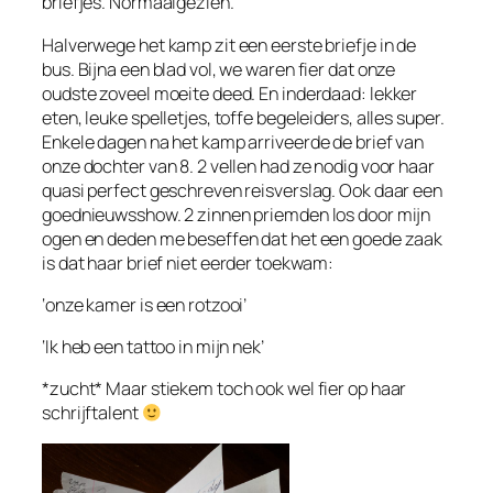
briefjes. Normaalgezien.
Halverwege het kamp zit een eerste briefje in de
bus. Bijna een blad vol, we waren fier dat onze
oudste zoveel moeite deed. En inderdaad: lekker
eten, leuke spelletjes, toffe begeleiders, alles super.
Enkele dagen na het kamp arriveerde de brief van
onze dochter van 8. 2 vellen had ze nodig voor haar
quasi perfect geschreven reisverslag. Ook daar een
goednieuwsshow. 2 zinnen priemden los door mijn
ogen en deden me beseffen dat het een goede zaak
is dat haar brief niet eerder toekwam:
‘onze kamer is een rotzooi’
‘Ik heb een tattoo in mijn nek’
*zucht* Maar stiekem toch ook wel fier op haar
schrijftalent