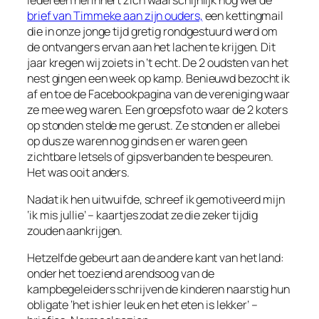
brief van Timmeke aan zijn ouders,
een kettingmail
die in onze jonge tijd gretig rondgestuurd werd om
de ontvangers ervan aan het lachen te krijgen. Dit
jaar kregen wij zoiets in ’t echt. De 2 oudsten van het
nest gingen een week op kamp. Benieuwd bezocht ik
af en toe de Facebookpagina van de vereniging waar
ze mee weg waren. Een groepsfoto waar de 2 koters
op stonden stelde me gerust. Ze stonden er allebei
op dus ze waren nog ginds en er waren geen
zichtbare letsels of gipsverbanden te bespeuren.
Het was ooit anders.
Nadat ik hen uitwuifde, schreef ik gemotiveerd mijn
‘ik mis jullie’ – kaartjes zodat ze die zeker tijdig
zouden aankrijgen.
Hetzelfde gebeurt aan de andere kant van het land:
onder het toeziend arendsoog van de
kampbegeleiders schrijven de kinderen naarstig hun
obligate ‘het is hier leuk en het eten is lekker’ –