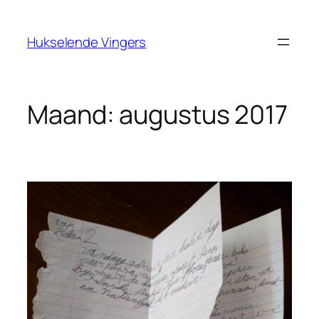
Ga
naar
Hukselende Vingers
de
inhoud
Maand:
augustus 2017