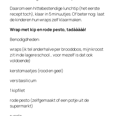
Daarom een hittebestendige lunchtip (het eerste
recept toch), klaar in 5 minuutjes. Of beter nog: laat
de kinderen hun wraps zelf klaarmaken.
Wrap met kip en rode pesto, tadààààà!
Benodigdheden:
wraps (ik tel anderhalve per brooddoos, mijn kroost
zit in de lagere school… voor mezelf is dat ook
voldoende)
kerstomaatjes (rood en geel)
vers basilicum
1 kipfilet
rode pesto (zelfgemaakt of een potje uit de
supermarkt)
rucola