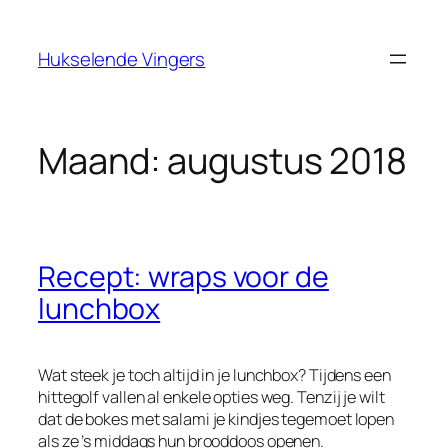
Ga
naar
Hukselende Vingers
de
inhoud
Maand:
augustus 2018
Recept: wraps voor de
lunchbox
Wat steek je toch altijd in je lunchbox? Tijdens een
hittegolf vallen al enkele opties weg. Tenzij je wilt
dat de bokes met salami je kindjes tegemoet lopen
als ze ’s middags hun brooddoos openen.