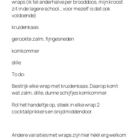
wraps (ik tel anderhalve per brooddoos, mijn kroost
zit in de lagere school… voor mezelf is dat ook
voldoende)
kruidenkaas
gerookte zalm, fijngesneden
komkommer
dille
To do:
Bestrijk elke wrap met kruidenkaas. Daarop komt
wat zalm, dille, dunne schijfjes komkommer.
Rol het handeltje op, steek in elke wrap 2
cocktailprikkers en snijd middendoor.
Andere variaties met wraps zijn hier héél erg welkom