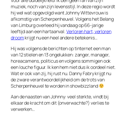
Voor alle duidelijkheid: ik ben geen fan van zijn
muziek, noch van zijn levensstijl. In deze regio wordt
hij wel wat opgevolgd want Johnny Wittevrouw is
afkomstig van Scherpenheuvel. Volgens het Belang
van Limburg overleed hij vandaag op 66-jarige
leeftijd aan een hartaanval.
Verloren hart, verloren
droom
krijgt nu een heel andere betekenis…
Hij was volgens de berichten op tinternet een man
van 12 stielen en 13 ongelukken: zanger, manager,
horeacamens, politicus en volgens sommigen ook
een louche figuur. Ik ken hem niet dus ik oordeel niet.
Wat er ook van zij, hij rust nu. Danny Fabry krijgt nu
de zware verantwoordelijkheid om de trots van
Scherpenheuvel te worden in showbizzland
Aan de naasten van Johnny: veel sterkte, vindt bij
elkaar de kracht om dit (onverwachte?) verlies te
verwerken…