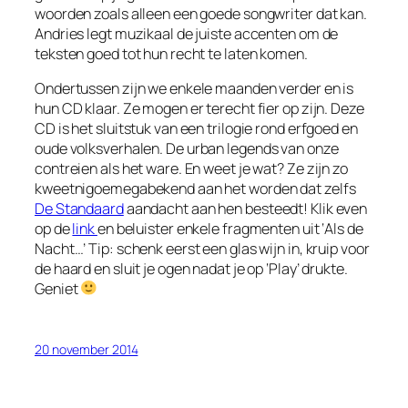
woorden zoals alleen een goede songwriter dat kan.
Andries legt muzikaal de juiste accenten om de
teksten goed tot hun recht te laten komen.
Ondertussen zijn we enkele maanden verder en is
hun CD klaar. Ze mogen er terecht fier op zijn. Deze
CD is het sluitstuk van een trilogie rond erfgoed en
oude volksverhalen. De
urban legends
van onze
contreien als het ware. En weet je wat? Ze zijn zo
kweetnigoemegabekend aan het worden dat zelfs
De Standaard
aandacht aan hen besteedt! Klik even
op de
link
en beluister enkele fragmenten uit ‘Als de
Nacht…’ Tip: schenk eerst een glas wijn in, kruip voor
de haard en sluit je ogen nadat je op ‘Play’ drukte.
Geniet
20 november 2014