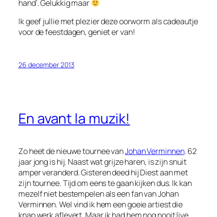
hand’. Gelukkig maar
Ik geef jullie met plezier deze oorworm als cadeautje
voor de feestdagen, geniet er van!
26 december 2013
En avant la muzik!
Zo heet de nieuwe tournee van
Johan Verminnen
. 62
jaar jong is hij. Naast wat grijze haren, is zijn snuit
amper veranderd. Gisteren deed hij Diest aan met
zijn tournee. Tijd om eens te gaan kijken dus. Ik kan
mezelf niet bestempelen als een fan van Johan
Verminnen. Wel vind ik hem een goeie artiest die
knap werk aflevert. Maar ik had hem nog nooit live