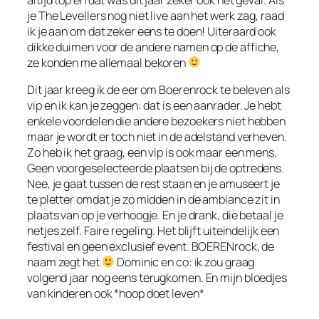
je The Levellers nog niet live aan het werk zag, raad
ik je aan om dat zeker eens te doen! Uiteraard ook
dikke duimen voor de andere namen op de affiche,
ze konden me allemaal bekoren
Dit jaar kreeg ik de eer om Boerenrock te beleven als
vip en ik kan je zeggen: dat is een aanrader. Je hebt
enkele voordelen die andere bezoekers niet hebben
maar je wordt er toch niet in de adelstand verheven.
Zo heb ik het graag, een vip is ook maar een mens.
Geen voorgeselecteerde plaatsen bij de optredens.
Nee, je gaat tussen de rest staan en je amuseert je
te pletter omdat je zo midden in de ambiance zit in
plaats van op je verhoogje. En je drank, die betaal je
netjes zelf. Faire regeling. Het blijft uiteindelijk een
festival en geen exclusief event. BOERENrock, de
naam zegt het
Dominic en co: ik zou graag
volgend jaar nog eens terugkomen. En mijn bloedjes
van kinderen ook *hoop doet leven*