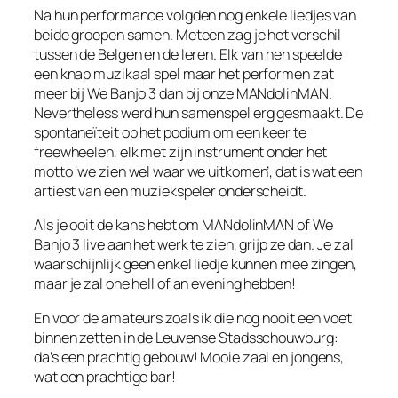
Na hun performance volgden nog enkele liedjes van
beide groepen samen. Meteen zag je het verschil
tussen de Belgen en de Ieren. Elk van hen speelde
een knap muzikaal spel maar het performen zat
meer bij We Banjo 3 dan bij onze MANdolinMAN.
Nevertheless werd hun samenspel erg gesmaakt. De
spontaneïteit op het podium om een keer te
freewheelen, elk met zijn instrument onder het
motto ‘we zien wel waar we uitkomen’, dat is wat een
artiest van een muziekspeler onderscheidt.
Als je ooit de kans hebt om MANdolinMAN of We
Banjo 3 live aan het werk te zien, grijp ze dan. Je zal
waarschijnlijk geen enkel liedje kunnen mee zingen,
maar je zal one hell of an evening hebben!
En voor de amateurs zoals ik die nog nooit een voet
binnen zetten in de Leuvense Stadsschouwburg:
da’s een prachtig gebouw! Mooie zaal en jongens,
wat een prachtige bar!