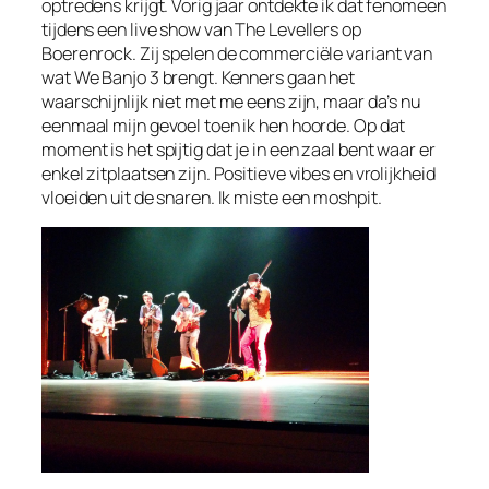
optredens krijgt. Vorig jaar ontdekte ik dat fenomeen
tijdens een live show van The Levellers op
Boerenrock. Zij spelen de commerciële variant van
wat We Banjo 3 brengt. Kenners gaan het
waarschijnlijk niet met me eens zijn, maar da’s nu
eenmaal mijn gevoel toen ik hen hoorde. Op dat
moment is het spijtig dat je in een zaal bent waar er
enkel zitplaatsen zijn. Positieve vibes en vrolijkheid
vloeiden uit de snaren. Ik miste een moshpit.