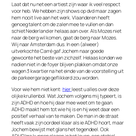
Laat dat nu net een artiest zijn waar ik veel respect
voor heb. We hebben zijn shows op dvd maar zagen
hem nooit live aan het werk. Vlaanderen heeft
genoeg talent om de zalen mee te vullen en dan
schiet Nederland er helaas aan over. Als Mozes niet
naar de berg wil komen, gaat de berg naar Mozes.
Wij naar Amsterdam dus. In een (alweer)
uitverkochte Carré gaf Jochem naar goede
gewoonte het beste van zichzelf. Helaas konden we
nadien niet in de foyer blijven plakken omdat onze
wagen 3 kwartier na het einde van de voorstelling uit
de parkeergarage geflikkerd zou worden.
Voor wie hem niet kent:
hier
leest u alles over deze
olijke krullenbol. Wat Jochem volgens mij typeert, is
zijn ADHD en hoe hij daar mee weet om te gaan.
ADHD maakt hem tot wie hij is en hij weet daar een
positief verhaal van te maken. De man in de straat
heeft vaak zijn oordeel klaar als ie ADHD hoort, maar
Jochem bewijst met glans het tegendeel. Ook