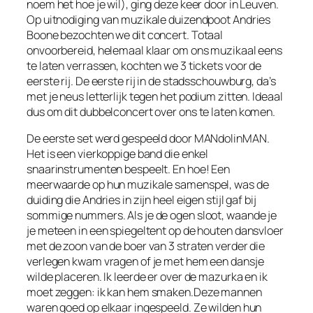
noem het hoe je wil), ging deze keer door in Leuven.
Op uitnodiging van muzikale duizendpoot Andries
Boone bezochten we dit concert. Totaal
onvoorbereid, helemaal klaar om ons muzikaal eens
te laten verrassen, kochten we 3 tickets voor de
eerste rij. De eerste rij in de stadsschouwburg, da’s
met je neus letterlijk tegen het podium zitten. Ideaal
dus om dit dubbelconcert over ons te laten komen.
De eerste set werd gespeeld door MANdolinMAN.
Het is een vierkoppige band die enkel
snaarinstrumenten bespeelt. En hoe! Een
meerwaarde op hun muzikale samenspel, was de
duiding die Andries in zijn heel eigen stijl gaf bij
sommige nummers. Als je de ogen sloot, waande je
je meteen in een spiegeltent op de houten dansvloer
met de zoon van de boer van 3 straten verder die
verlegen kwam vragen of je met hem een dansje
wilde placeren. Ik leerde er over de mazurka en ik
moet zeggen: ik kan hem smaken.Deze mannen
waren goed op elkaar ingespeeld. Ze wilden hun