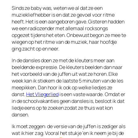
Sinds ze baby was, weten we al dat ze een
muziekliefhebber is en dat ze gevoel voor ritme
heeft. Het is een aangeboren gave. Gisteren hadden
we een radiozender met allemaal rocksongs
opgezet tijdens het eten. Onbewust begon ze mee te
wiegen op het ritme van de muziek, haar hoofdje
ging zacht op en neer.
In de dansles doen ze met de kleuters meer aan
beeldende expressie. De kleuters beelden dan naar
het voorbeeld van de juffen uit wat ze horen. Elke
week kan ik stiekem de laatste 5 minuten van de les
meepikken. Dan hoor ik ook op welke liedjes ze
danst.
Het Vliegerlied
is een vaste waarde. Omdat er
in de schoolvakanties geen dansles is, besloot ik dat
liedje eens op te zoeken zodat ze thuis wat kon
dansen.
Ik moet zeggen: de versie van de juffen is zediger als
wat ik hier zag. Vooral het stukje ‘en ik neem je bij de