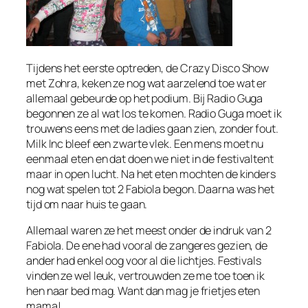
Tijdens het eerste optreden, de Crazy Disco Show
met Zohra, keken ze nog wat aarzelend toe wat er
allemaal gebeurde op het podium. Bij Radio Guga
begonnen ze al wat los te komen. Radio Guga moet ik
trouwens eens met de ladies gaan zien, zonder fout.
Milk Inc bleef een zwarte vlek. Een mens moet nu
eenmaal eten en dat doen we niet in de festivaltent
maar in open lucht. Na het eten mochten de kinders
nog wat spelen tot 2 Fabiola begon. Daarna was het
tijd om naar huis te gaan.
Allemaal waren ze het meest onder de indruk van 2
Fabiola. De ene had vooral de zangeres gezien, de
ander had enkel oog voor al die lichtjes. Festivals
vinden ze wel leuk, vertrouwden ze me toe toen ik
hen naar bed mag. Want dan mag je frietjes eten
mama!