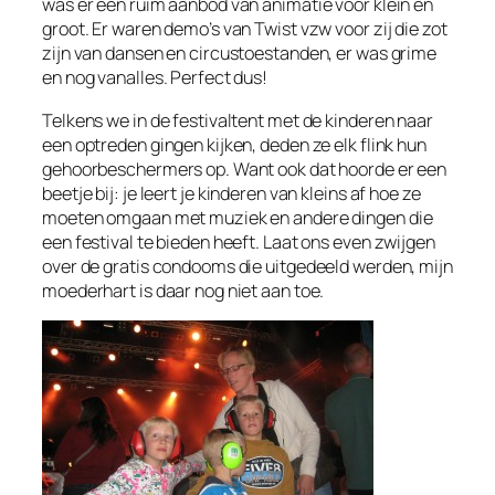
was er een ruim aanbod van animatie voor klein en
groot. Er waren demo’s van Twist vzw voor zij die zot
zijn van dansen en circustoestanden, er was grime
en nog vanalles. Perfect dus!
Telkens we in de festivaltent met de kinderen naar
een optreden gingen kijken, deden ze elk flink hun
gehoorbeschermers op. Want ook dat hoorde er een
beetje bij: je leert je kinderen van kleins af hoe ze
moeten omgaan met muziek en andere dingen die
een festival te bieden heeft. Laat ons even zwijgen
over de gratis condooms die uitgedeeld werden, mijn
moederhart is daar nog niet aan toe.