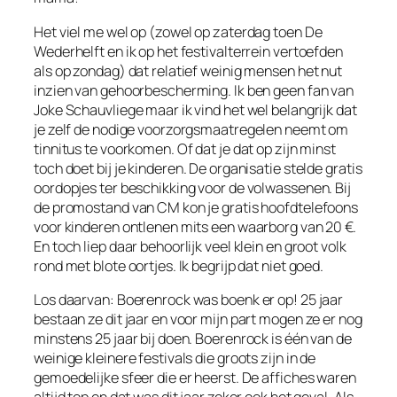
Het viel me wel op (zowel op zaterdag toen De
Wederhelft en ik op het festivalterrein vertoefden
als op zondag) dat relatief weinig mensen het nut
inzien van gehoorbescherming. Ik ben geen fan van
Joke Schauvliege maar ik vind het wel belangrijk dat
je zelf de nodige voorzorgsmaatregelen neemt om
tinnitus te voorkomen. Of dat je dat op zijn minst
toch doet bij je kinderen. De organisatie stelde gratis
oordopjes ter beschikking voor de volwassenen. Bij
de promostand van CM kon je gratis hoofdtelefoons
voor kinderen ontlenen mits een waarborg van 20 €.
En toch liep daar behoorlijk veel klein en groot volk
rond met blote oortjes. Ik begrijp dat niet goed.
Los daarvan: Boerenrock was boenk er op! 25 jaar
bestaan ze dit jaar en voor mijn part mogen ze er nog
minstens 25 jaar bij doen. Boerenrock is één van de
weinige kleinere festivals die groots zijn in de
gemoedelijke sfeer die er heerst. De affiches waren
altijd top en dat was dit jaar zeker ook het geval. Als