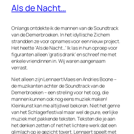
Als de Nacht…
Onlangs ontdekte ik de mannen van de Soundtrack
van de Demerbroeken. In het idyllische Zichem
strandden ze voor opnames voor een nieuw project.
Het heette ‘Als de Nacht…’ Ik las in hun oproep voor
figuranten alleen ‘gratis drank’ en schreef me met
enkele vriendinnen in. Wij waren aangenaam
verrast.
Niet alleen zijn Lennaert Maes en Andries Boone –
de muzikanten achter de Soundtrack van de
Demerbroeken – een streling voor het oog, die
mannen kunnen ook nog eens muziek maken!
Kleinkunst kan me altijd wel bekoren. Niet het genre
van het Schlagerfestival maar wel de pure, eerlijke
muziek met pakkende teksten. Teksten die je aan
het denken zetten of net het lichtere werk dat een
glimlach op je gezicht tovert. Lennaert speelt met