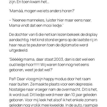
zijn. En toen kwam het…
‘Mamàà, mogen we iets anders horen?’
– ‘Neenee mannekes, luister hier maar eens naar.
Mama vindt dat een mooi liedje.’
De dochter van 6 die net kan lezen bekeek de display
aandachtig. Het kind stond ergens op de laatste rij in
haar neus te peuteren toen de diplomatie werd
uitgedeeld.
‘Sèèèèg mama, daar staat 2003, dan is dat wel een
oud liedje hoor!!!!! Wij waren toen nog niet eens
geboren, weet je dat wel?’
Paf! Daar vloog mijn happy modus door het raam
naar buiten. Ze maakte plaats voor een depressie.
Nostalgie naar vroeger nam de overmacht. Dit is het,
ik word oud. Dit liedje werd meer dan 10 jaar geleden
geboren. Voor mij leek het alsof ik het enkele zomers
geleden nog vrolijk mee kweelde. In de auto, raampje