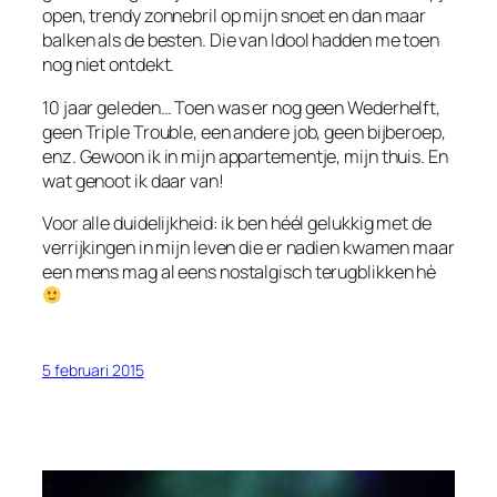
open, trendy zonnebril op mijn snoet en dan maar
balken als de besten. Die van Idool hadden me toen
nog niet ontdekt.
10 jaar geleden… Toen was er nog geen Wederhelft,
geen Triple Trouble, een andere job, geen bijberoep,
enz. Gewoon ik in mijn appartementje, mijn thuis. En
wat genoot ik daar van!
Voor alle duidelijkheid: ik ben héél gelukkig met de
verrijkingen in mijn leven die er nadien kwamen maar
een mens mag al eens nostalgisch terugblikken hè
5 februari 2015