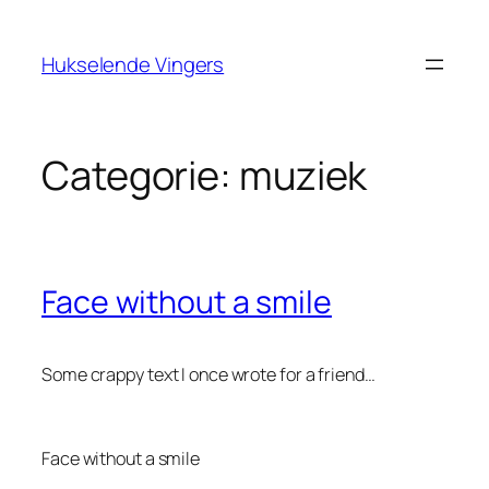
Ga
naar
Hukselende Vingers
de
inhoud
Categorie:
muziek
Face without a smile
Some crappy text I once wrote for a friend…
Face without a smile