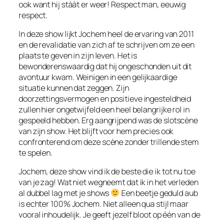
ook want hij stààt er weer! Respect man, eeuwig
respect.
In deze show lijkt Jochem heel de ervaring van 2011
en de revalidatie van zich af te schrijven om ze een
plaats te geven in zijn leven. Het is
bewonderenswaardig dat hij ongeschonden uit dit
avontuur kwam. Weinigen in een gelijkaardige
situatie kunnen dat zeggen. Zijn
doorzettingsvermogen en positieve ingesteldheid
zullen hier ongetwijfeld een heel belangrijke rol in
gespeeld hebben. Erg aangrijpend was de slotscène
van zijn show. Het blijft voor hem precies ook
confronterend om deze scène zonder trillende stem
te spelen.
Jochem, deze show vind ik de beste die ik tot nu toe
van je zag! Wat niet wegneemt dat ik in het verleden
al dubbel lag met je shows
Een beetje geduld aub
is echter 100% Jochem. Niet alleen qua stijl maar
vooral inhoudelijk. Je geeft jezelf bloot op één van de