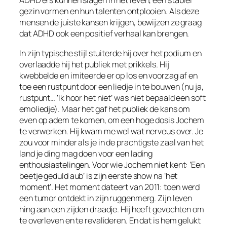
ADHD’ers kunnen slagen in het leven, een stabiel
gezin vormen en hun talenten ontplooien. Als deze
mensen de juiste kansen krijgen, bewijzen ze graag
dat ADHD ook een positief verhaal kan brengen.
In zijn typische stijl stuiterde hij over het podium en
overlaadde hij het publiek met prikkels. Hij
kwebbelde en imiteerde er op los en voorzag af en
toe een rustpunt door een liedje in te bouwen (nu ja,
rustpunt… ‘Ik hoor het niet’ was niet bepaald een soft
emoliedje). Maar het gaf het publiek de kans om
even op adem te komen, om een hoge dosis Jochem
te verwerken. Hij kwam me wel wat nerveus over. Je
zou voor minder als je in de prachtigste zaal van het
land je ding mag doen voor een lading
enthousiastelingen. Voor wie Jochem niet kent: ‘Een
beetje geduld aub’ is zijn eerste show na ‘het
moment’. Het moment dateert van 2011: toen werd
een tumor ontdekt in zijn ruggenmerg. Zijn leven
hing aan een zijden draadje. Hij heeft gevochten om
te overleven en te revalideren. En dat is hem gelukt