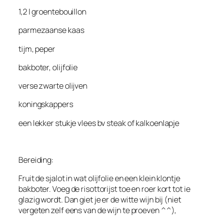
1,2 l groentebouillon
parmezaanse kaas
tijm, peper
bakboter, olijfolie
verse zwarte olijven
koningskappers
een lekker stukje vlees bv steak of kalkoenlapje
Bereiding:
Fruit de sjalot in wat olijfolie en een klein klontje
bakboter. Voeg de risottorijst toe en roer kort tot ie
glazig wordt. Dan giet je er de witte wijn bij (niet
vergeten zelf eens van de wijn te proeven ^^),