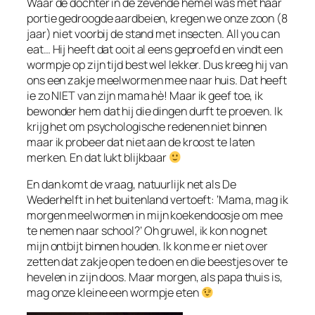
Waar de dochter in de zevende hemel was met haar
portie gedroogde aardbeien, kregen we onze zoon (8
jaar) niet voorbij de stand met insecten. All you can
eat… Hij heeft dat ooit al eens geproefd en vindt een
wormpje op zijn tijd best wel lekker. Dus kreeg hij van
ons een zakje meelwormen mee naar huis. Dat heeft
ie zo NIET van zijn mama hè! Maar ik geef toe, ik
bewonder hem dat hij die dingen durft te proeven. Ik
krijg het om psychologische redenen niet binnen
maar ik probeer dat niet aan de kroost te laten
merken. En dat lukt blijkbaar
En dan komt de vraag, natuurlijk net als De
Wederhelft in het buitenland vertoeft: ‘Mama, mag ik
morgen meelwormen in mijn koekendoosje om mee
te nemen naar school?’ Oh gruwel, ik kon nog net
mijn ontbijt binnen houden. Ik kon me er niet over
zetten dat zakje open te doen en die beestjes over te
hevelen in zijn doos. Maar morgen, als papa thuis is,
mag onze kleine een wormpje eten