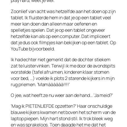
play hard, weet je wel.
Zoonlief van acht was hetzelfde aan het doen op zijn
tablet. Ik fluisterde hem in dat je op een tablet veel
meer kan doen dan alleen maar oefenen en
spelletjes spelen. Dat je op een tablet ongeveer
hetzelfde kan als op een computer. Dat impliceert
dat je dus ook filmpjes kan bekijken op een tablet. Op
YouTube bijvoorbeeld.
Ik had echter niet gemerkt dat de dochter stiekem
zat te luistervinken. Terwijl ik me door de avondspits
worstelde (tafel afruimen, kinderen klaar stomen
voor bed, …) voelde ik plots 2 starende kijkers in mijn
rug priemen. ‘Mamàààààà!!!!’
O jee, wat heeft ze nu weer aan de hand… ‘Ja meid?’
‘Mag ik PIETENLIEFDE opzetten?’ Haar onschuldige
blauwe kijkers kwamen net boven het scherm van de
laptop piepen. Mijn hart stond stil. Ik trok bleek weg
en was sprakeloos. Toen daagde het me dat het