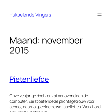
Ga
naar
Hukselende Vingers
de
inhoud
Maand:
november
2015
Pietenliefde
Onze zesjarige dochter zat vanavond aan de
computer. Eerst oefende ze plichtsgetrouw voor
school, daarna speelde ze wat spelletjes. Work hard,