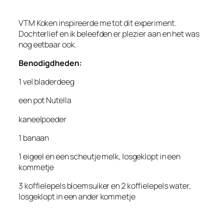
VTM Koken inspireerde me tot dit experiment.
Dochterlief en ik beleefden er plezier aan en het was
nog eetbaar ook.
Benodigdheden:
1 vel bladerdeeg
een pot Nutella
kaneelpoeder
1 banaan
1 eigeel en een scheutje melk, losgeklopt in een
kommetje
3 koffielepels bloemsuiker en 2 koffielepels water,
losgeklopt in een ander kommetje