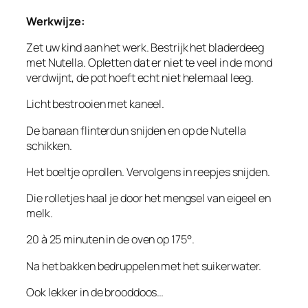
Werkwijze:
Zet uw kind aan het werk. Bestrijk het bladerdeeg
met Nutella. Opletten dat er niet te veel in de mond
verdwijnt, de pot hoeft echt niet helemaal leeg.
Licht bestrooien met kaneel.
De banaan flinterdun snijden en op de Nutella
schikken.
Het boeltje oprollen. Vervolgens in reepjes snijden.
Die rolletjes haal je door het mengsel van eigeel en
melk.
20 à 25 minuten in de oven op 175°.
Na het bakken bedruppelen met het suikerwater.
Ook lekker in de brooddoos…