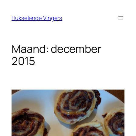
Ga
naar
Hukselende Vingers
de
inhoud
Maand:
december
2015