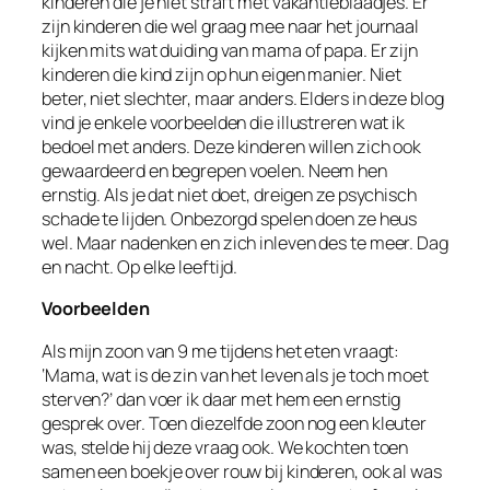
kinderen die je niet straft met vakantieblaadjes. Er
zijn kinderen die wel graag mee naar het journaal
kijken mits wat duiding van mama of papa. Er zijn
kinderen die kind zijn op hun eigen manier. Niet
beter, niet slechter, maar anders. Elders in deze blog
vind je enkele voorbeelden die illustreren wat ik
bedoel met anders. Deze kinderen willen zich ook
gewaardeerd en begrepen voelen. Neem hen
ernstig. Als je dat niet doet, dreigen ze psychisch
schade te lijden. Onbezorgd spelen doen ze heus
wel. Maar nadenken en zich inleven des te meer. Dag
en nacht. Op elke leeftijd.
Voorbeelden
Als mijn zoon van 9 me tijdens het eten vraagt:
‘Mama, wat is de zin van het leven als je toch moet
sterven?’ dan voer ik daar met hem een ernstig
gesprek over. Toen diezelfde zoon nog een kleuter
was, stelde hij deze vraag ook. We kochten toen
samen een boekje over rouw bij kinderen, ook al was