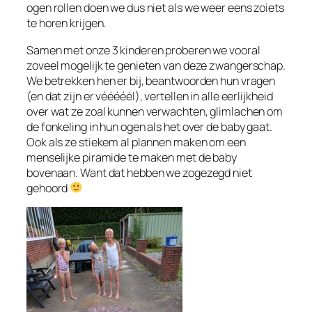
ogen rollen doen we dus niet als we weer eens zoiets
te horen krijgen.
Samen met onze 3 kinderen proberen we vooral
zoveel mogelijk te genieten van deze zwangerschap.
We betrekken hen er bij, beantwoorden hun vragen
(en dat zijn er vééééél), vertellen in alle eerlijkheid
over wat ze zoal kunnen verwachten, glimlachen om
de fonkeling in hun ogen als het over de baby gaat.
Ook als ze stiekem al plannen maken om een
menselijke piramide te maken met de baby
bovenaan. Want dat hebben we zogezegd niet
gehoord