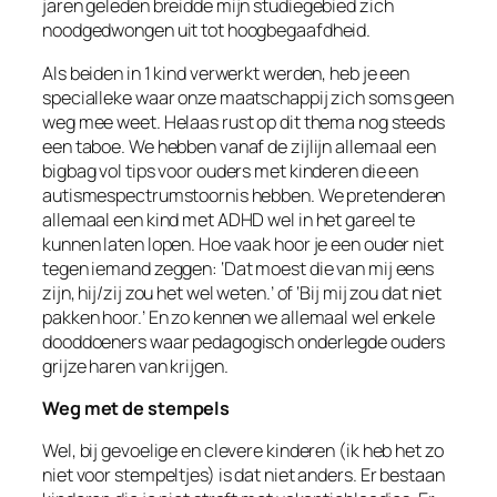
jaren geleden breidde mijn studiegebied zich
noodgedwongen uit tot hoogbegaafdheid.
Als beiden in 1 kind verwerkt werden, heb je een
specialleke waar onze maatschappij zich soms geen
weg mee weet. Helaas rust op dit thema nog steeds
een taboe. We hebben vanaf de zijlijn allemaal een
bigbag vol tips voor ouders met kinderen die een
autismespectrumstoornis hebben. We pretenderen
allemaal een kind met ADHD wel in het gareel te
kunnen laten lopen. Hoe vaak hoor je een ouder niet
tegen iemand zeggen: ‘Dat moest die van mij eens
zijn, hij/zij zou het wel weten.’ of ‘Bij mij zou dat niet
pakken hoor.’ En zo kennen we allemaal wel enkele
dooddoeners waar pedagogisch onderlegde ouders
grijze haren van krijgen.
Weg met de stempels
Wel, bij gevoelige en clevere kinderen (ik heb het zo
niet voor stempeltjes) is dat niet anders. Er bestaan