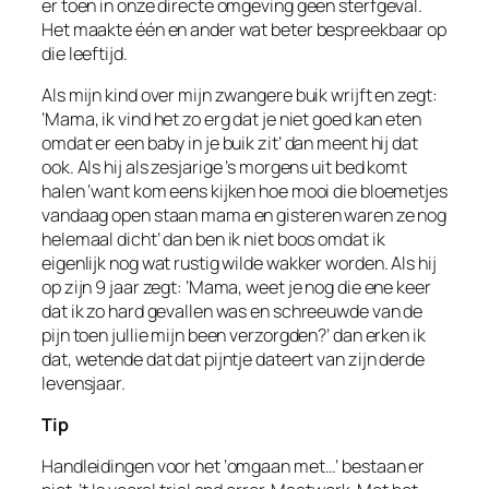
er toen in onze directe omgeving geen sterfgeval.
Het maakte één en ander wat beter bespreekbaar op
die leeftijd.
Als mijn kind over mijn zwangere buik wrijft en zegt:
‘Mama, ik vind het zo erg dat je niet goed kan eten
omdat er een baby in je buik zit’ dan meent hij dat
ook. Als hij als zesjarige ’s morgens uit bed komt
halen ‘want kom eens kijken hoe mooi die bloemetjes
vandaag open staan mama en gisteren waren ze nog
helemaal dicht’ dan ben ik niet boos omdat ik
eigenlijk nog wat rustig wilde wakker worden. Als hij
op zijn 9 jaar zegt: ‘Mama, weet je nog die ene keer
dat ik zo hard gevallen was en schreeuwde van de
pijn toen jullie mijn been verzorgden?’ dan erken ik
dat, wetende dat dat pijntje dateert van zijn derde
levensjaar.
Tip
Handleidingen voor het ‘omgaan met…’ bestaan er