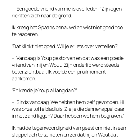
– ‘Een goede vriend van me is overleden.’ Zijn ogen
richtten zich naar de grond.
Ik kreeg het Spaans benauwd en wist niet goed hoe
te reageren.
‘Dat klinkt niet goed. Wil je er iets over vertellen?’
– ‘Vandaag is Youp gestorven en dat was een goede
vriend van mij en Wout.’ Zijn onderlip werd steeds
beter zichtbaar. Ik voelde een pruilmoment
aankomen.
‘En kende je Youp al lang dan?’
– ‘Sinds vandaag. We hebben hem zelf gevonden. Hij
was onze toffe bladluis. Zie je die dennenappel daar
in het zand liggen? Daar hebben we hem begraven.’
Ik had de tegenwoordigheid van geest om niet in een
slappe lach te schieten en zei dat hij en Wout dat