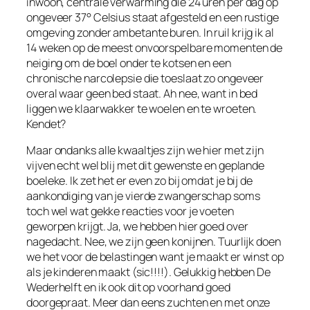
inwoon, centrale verwarming die 24 uren per dag op
ongeveer 37° Celsius staat afgesteld en een rustige
omgeving zonder ambetante buren. In ruil krijg ik al
14 weken op de meest onvoorspelbare momenten de
neiging om de boel onder te kotsen en een
chronische narcolepsie die toeslaat zo ongeveer
overal waar geen bed staat. Ah nee, want in bed
liggen we klaarwakker te woelen en te wroeten.
Kendet?
Maar ondanks alle kwaaltjes zijn we hier met zijn
vijven echt wel blij met dit gewenste en geplande
boeleke. Ik zet het er even zo bij omdat je bij de
aankondiging van je vierde zwangerschap soms
toch wel wat gekke reacties voor je voeten
geworpen krijgt. Ja, we hebben hier goed over
nagedacht. Nee, we zijn geen konijnen. Tuurlijk doen
we het voor de belastingen want je maakt er winst op
als je kinderen maakt (sic!!!!). Gelukkig hebben De
Wederhelft en ik ook dit op voorhand goed
doorgepraat. Meer dan eens zuchten en met onze