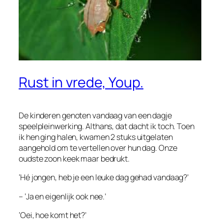
Rust in vrede, Youp.
De kinderen genoten vandaag van een dagje
speelpleinwerking. Althans, dat dacht ik toch. Toen
ik hen ging halen, kwamen 2 stuks uitgelaten
aangehold om te vertellen over hun dag. Onze
oudste zoon keek maar bedrukt.
‘Hé jongen, heb je een leuke dag gehad vandaag?’
– ‘Ja en eigenlijk ook nee.’
‘Oei, hoe komt het?’