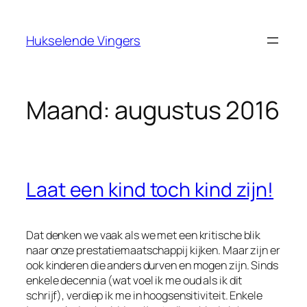
Ga
naar
Hukselende Vingers
de
inhoud
Maand:
augustus 2016
Laat een kind toch kind zijn!
Dat denken we vaak als we met een kritische blik
naar onze prestatiemaatschappij kijken. Maar zijn er
ook kinderen die anders durven en mogen zijn. Sinds
enkele decennia (wat voel ik me oud als ik dit
schrijf), verdiep ik me in hoogsensitiviteit. Enkele