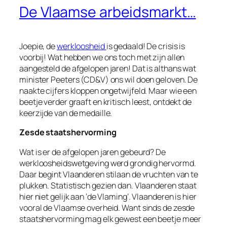
De Vlaamse arbeidsmarkt…
Joepie, de
werkloosheid
is gedaald! De crisis is
voorbij! Wat hebben we ons toch met zijn allen
aangesteld de afgelopen jaren! Dat is althans wat
minister Peeters (CD&V) ons wil doen geloven. De
naakte cijfers kloppen ongetwijfeld. Maar wie een
beetje verder graaft en kritisch leest, ontdekt de
keerzijde van de medaille.
Zesde staatshervorming
Wat is er de afgelopen jaren gebeurd? De
werkloosheidswetgeving werd grondig hervormd.
Daar begint Vlaanderen stilaan de vruchten van te
plukken. Statistisch gezien dan. Vlaanderen staat
hier niet gelijk aan ‘de Vlaming’. Vlaanderen is hier
vooral de Vlaamse overheid. Want sinds de zesde
staatshervorming mag elk gewest een beetje meer