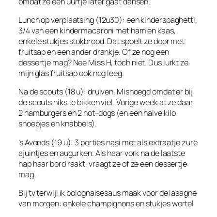
omdat ze een uurtje later gaat dansen.
Lunch op verplaatsing (12u30): een kinderspaghetti,
3/4 van een kindermacaroni met ham en kaas,
enkele stukjes stokbrood. Dat spoelt ze door met
fruitsap en een ander drankje. Of ze nog een
dessertje mag? Nee Miss H, toch niet. Dus lurkt ze
mijn glas fruitsap ook nog leeg.
Na de scouts (18 u): druiven. Misnoegd omdat er bij
de scouts niks te bikken viel. Vorige week at ze daar
2 hamburgers en 2 hot-dogs (en een halve kilo
snoepjes en knabbels).
’s Avonds (19 u): 3 porties nasi met als extraatje zure
ajuintjes en augurken. Als haar vork na de laatste
hap haar bord raakt, vraagt ze of ze een dessertje
mag.
Bij tv terwijl ik bolognaisesaus maak voor de lasagne
van morgen: enkele champignons en stukjes wortel