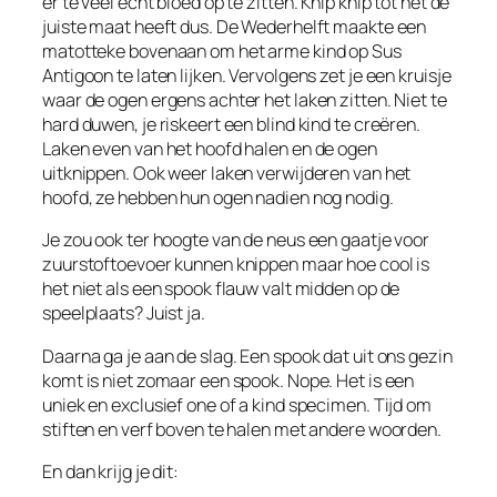
er te veel echt bloed op te zitten. Knip knip tot het de
juiste maat heeft dus. De Wederhelft maakte een
matotteke bovenaan om het arme kind op Sus
Antigoon te laten lijken. Vervolgens zet je een kruisje
waar de ogen ergens achter het laken zitten. Niet te
hard duwen, je riskeert een blind kind te creëren.
Laken even van het hoofd halen en de ogen
uitknippen. Ook weer laken verwijderen van het
hoofd, ze hebben hun ogen nadien nog nodig.
Je zou ook ter hoogte van de neus een gaatje voor
zuurstoftoevoer kunnen knippen maar hoe cool is
het niet als een spook flauw valt midden op de
speelplaats? Juist ja.
Daarna ga je aan de slag. Een spook dat uit ons gezin
komt is niet zomaar een spook. Nope. Het is een
uniek en exclusief one of a kind specimen. Tijd om
stiften en verf boven te halen met andere woorden.
En dan krijg je dit: