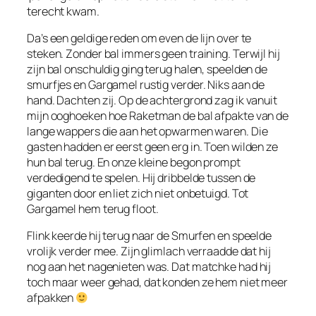
terecht kwam.
Da’s een geldige reden om even de lijn over te
steken. Zonder bal immers geen training. Terwijl hij
zijn bal onschuldig ging terug halen, speelden de
smurfjes en Gargamel rustig verder. Niks aan de
hand. Dachten zij. Op de achtergrond zag ik vanuit
mijn ooghoeken hoe Raketman de bal afpakte van de
lange wappers die aan het opwarmen waren. Die
gasten hadden er eerst geen erg in. Toen wilden ze
hun bal terug. En onze kleine begon prompt
verdedigend te spelen. Hij dribbelde tussen de
giganten door en liet zich niet onbetuigd. Tot
Gargamel hem terug floot.
Flink keerde hij terug naar de Smurfen en speelde
vrolijk verder mee. Zijn glimlach verraadde dat hij
nog aan het nagenieten was. Dat matchke had hij
toch maar weer gehad, dat konden ze hem niet meer
afpakken