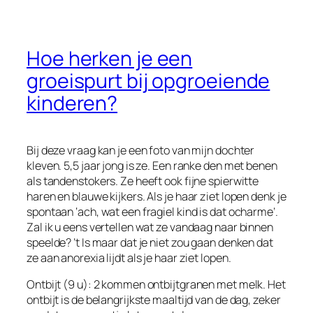
Hoe herken je een
groeispurt bij opgroeiende
kinderen?
Bij deze vraag kan je een foto van mijn dochter
kleven. 5,5 jaar jong is ze. Een ranke den met benen
als tandenstokers. Ze heeft ook fijne spierwitte
haren en blauwe kijkers. Als je haar ziet lopen denk je
spontaan ‘ach, wat een fragiel kind is dat ocharme’.
Zal ik u eens vertellen wat ze vandaag naar binnen
speelde? ’t Is maar dat je niet zou gaan denken dat
ze aan anorexia lijdt als je haar ziet lopen.
Ontbijt (9 u): 2 kommen ontbijtgranen met melk. Het
ontbijt is de belangrijkste maaltijd van de dag, zeker