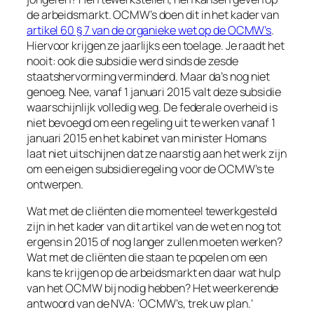
de arbeidsmarkt. OCMW’s doen dit in het kader van
artikel 60 § 7 van de organieke wet op de OCMW’s
.
Hiervoor krijgen ze jaarlijks een toelage. Je raadt het
nooit: ook die subsidie werd sinds de zesde
staatshervorming verminderd. Maar da’s nog niet
genoeg. Nee, vanaf 1 januari 2015 valt deze subsidie
waarschijnlijk volledig weg. De federale overheid is
niet bevoegd om een regeling uit te werken vanaf 1
januari 2015 en het kabinet van minister Homans
laat niet uitschijnen dat ze naarstig aan het werk zijn
om een eigen subsidieregeling voor de OCMW’s te
ontwerpen.
Wat met de cliënten die momenteel tewerkgesteld
zijn in het kader van dit artikel van de wet en nog tot
ergens in 2015 of nog langer zullen moeten werken?
Wat met de cliënten die staan te popelen om een
kans te krijgen op de arbeidsmarkt en daar wat hulp
van het OCMW bij nodig hebben? Het weerkerende
antwoord van de NVA: ‘OCMW’s, trek uw plan.’