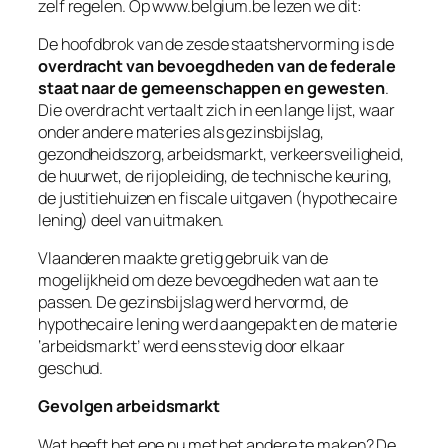
zelf regelen. Op www.belgium.be lezen we dit:
De hoofdbrok van de zesde staatshervorming is de
overdracht van bevoegdheden van de federale
staat naar de gemeenschappen en gewesten
.
Die overdracht vertaalt zich in een lange lijst, waar
onder andere materies als gezinsbijslag,
gezondheidszorg, arbeidsmarkt, verkeersveiligheid,
de huurwet, de rijopleiding, de technische keuring,
de justitiehuizen en fiscale uitgaven (hypothecaire
lening) deel van uitmaken.
Vlaanderen maakte gretig gebruik van de
mogelijkheid om deze bevoegdheden wat aan te
passen. De gezinsbijslag werd hervormd, de
hypothecaire lening werd aangepakt en de materie
‘arbeidsmarkt’ werd eens stevig door elkaar
geschud.
Gevolgen arbeidsmarkt
Wat heeft het ene nu met het andere te maken? De