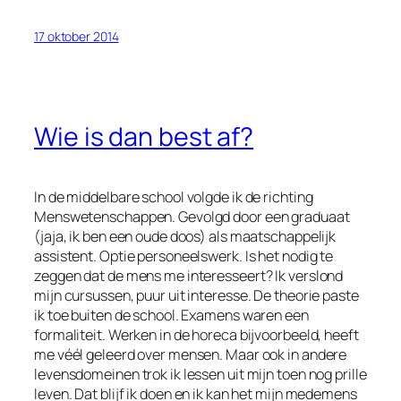
17 oktober 2014
Wie is dan best af?
In de middelbare school volgde ik de richting
Menswetenschappen. Gevolgd door een graduaat
(jaja, ik ben een oude doos) als maatschappelijk
assistent. Optie personeelswerk. Is het nodig te
zeggen dat de mens me interesseert? Ik verslond
mijn cursussen, puur uit interesse. De theorie paste
ik toe buiten de school. Examens waren een
formaliteit. Werken in de horeca bijvoorbeeld, heeft
me véél geleerd over mensen. Maar ook in andere
levensdomeinen trok ik lessen uit mijn toen nog prille
leven. Dat blijf ik doen en ik kan het mijn medemens