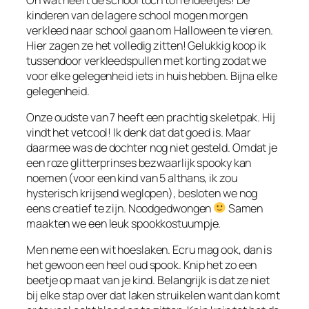
kinderen van de lagere school mogen morgen
verkleed naar school gaan om Halloween te vieren.
Hier zagen ze het volledig zitten! Gelukkig koop ik
tussendoor verkleedspullen met korting zodat we
voor elke gelegenheid iets in huis hebben. Bijna elke
gelegenheid.
Onze oudste van 7 heeft een prachtig skeletpak. Hij
vindt het vetcool! Ik denk dat dat goed is. Maar
daarmee was de dochter nog niet gesteld. Omdat je
een roze glitterprinses bezwaarlijk spooky kan
noemen (voor een kind van 5 althans, ik zou
hysterisch krijsend weglopen), besloten we nog
eens creatief te zijn. Noodgedwongen
Samen
maakten we een leuk spookkostuumpje.
Men neme een wit hoeslaken. Ecru mag ook, dan is
het gewoon een heel oud spook. Knip het zo een
beetje op maat van je kind. Belangrijk is dat ze niet
bij elke stap over dat laken struikelen want dan komt