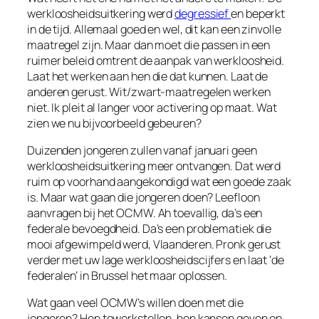
werkloosheidsuitkering werd
degressief
en beperkt
in de tijd. Allemaal goed en wel, dit kan een zinvolle
maatregel zijn. Maar dan moet die passen in een
ruimer beleid omtrent de aanpak van werkloosheid.
Laat het werken aan hen die dat kunnen. Laat de
anderen gerust. Wit/zwart-maatregelen werken
niet. Ik pleit al langer voor activering op maat. Wat
zien we nu bijvoorbeeld gebeuren?
Duizenden jongeren zullen vanaf januari geen
werkloosheidsuitkering meer ontvangen. Dat werd
ruim op voorhand aangekondigd wat een goede zaak
is. Maar wat gaan die jongeren doen? Leefloon
aanvragen bij het OCMW. Ah toevallig, da’s een
federale bevoegdheid. Da’s een problematiek die
mooi afgewimpeld werd, Vlaanderen. Pronk gerust
verder met uw lage werkloosheidscijfers en laat ‘de
federalen’ in Brussel het maar oplossen.
Wat gaan veel OCMW’s willen doen met die
jongeren? Hen tewerkstellen, hen kansen geven op