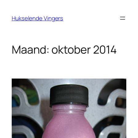
Ga
naar
Hukselende Vingers
de
inhoud
Maand:
oktober 2014