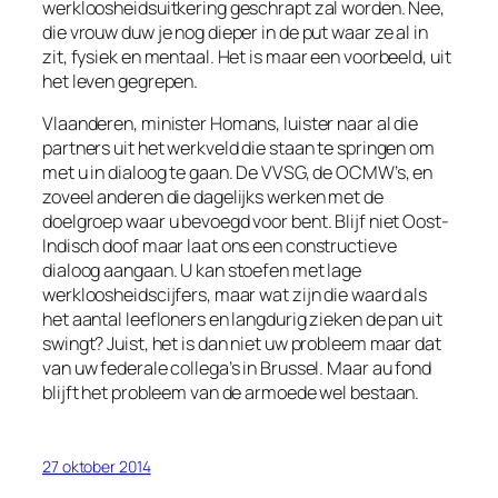
werkloosheidsuitkering geschrapt zal worden. Nee,
die vrouw duw je nog dieper in de put waar ze al in
zit, fysiek en mentaal. Het is maar een voorbeeld, uit
het leven gegrepen.
Vlaanderen, minister Homans, luister naar al die
partners uit het werkveld die staan te springen om
met u in dialoog te gaan. De VVSG, de OCMW’s, en
zoveel anderen die dagelijks werken met de
doelgroep waar u bevoegd voor bent. Blijf niet Oost-
Indisch doof maar laat ons een constructieve
dialoog aangaan. U kan stoefen met lage
werkloosheidscijfers, maar wat zijn die waard als
het aantal leefloners en langdurig zieken de pan uit
swingt? Juist, het is dan niet uw probleem maar dat
van uw federale collega’s in Brussel. Maar au fond
blijft het probleem van de armoede wel bestaan.
27 oktober 2014