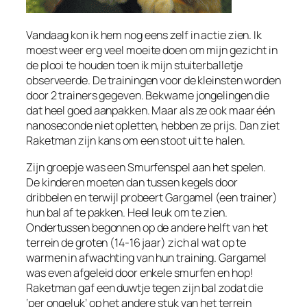
Vandaag kon ik hem nog eens zelf in actie zien. Ik
moest weer erg veel moeite doen om mijn gezicht in
de plooi te houden toen ik mijn stuiterballetje
observeerde. De trainingen voor de kleinsten worden
door 2 trainers gegeven. Bekwame jongelingen die
dat heel goed aanpakken. Maar als ze ook maar één
nanoseconde niet opletten, hebben ze prijs. Dan ziet
Raketman zijn kans om een stoot uit te halen.
Zijn groepje was een Smurfenspel aan het spelen.
De kinderen moeten dan tussen kegels door
dribbelen en terwijl probeert Gargamel (een trainer)
hun bal af te pakken. Heel leuk om te zien.
Ondertussen begonnen op de andere helft van het
terrein de groten (14-16 jaar) zich al wat op te
warmen in afwachting van hun training. Gargamel
was even afgeleid door enkele smurfen en hop!
Raketman gaf een duwtje tegen zijn bal zodat die
‘per ongeluk’ op het andere stuk van het terrein