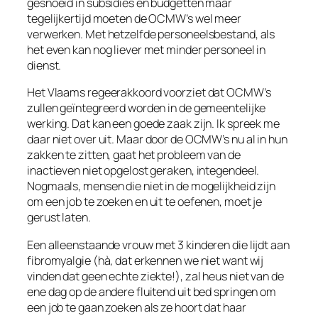
gesnoeid in subsidies en budgetten maar
tegelijkertijd moeten de OCMW’s wel meer
verwerken. Met hetzelfde personeelsbestand, als
het even kan nog liever met minder personeel in
dienst.
Het Vlaams regeerakkoord voorziet dat OCMW’s
zullen geïntegreerd worden in de gemeentelijke
werking. Dat kan een goede zaak zijn. Ik spreek me
daar niet over uit. Maar door de OCMW’s nu al in hun
zakken te zitten, gaat het probleem van de
inactieven niet opgelost geraken, integendeel.
Nogmaals, mensen die niet in de mogelijkheid zijn
om een job te zoeken en uit te oefenen, moet je
gerust laten.
Een alleenstaande vrouw met 3 kinderen die lijdt aan
fibromyalgie (hà, dat erkennen we niet want wij
vinden dat geen echte ziekte!), zal heus niet van de
ene dag op de andere fluitend uit bed springen om
een job te gaan zoeken als ze hoort dat haar