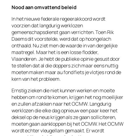
Nood aan omvattend beleid
In het nieuwe federale regeerakkoord wordt
voorzien dat langdurig werklozen
gemeenschapsdienst gaan verrichten. Toen Rik
Daems dit voorstelde, werd dat op hoongelach
onthaald. Nu ziet men de waarde in van dergelijke
maatregel. Maar het is een losse flodder,
Vlaanderen. Je hebt de publieke opinie gesust door
te stellen dat al die doppers zich maar eens nuttig
moeten maken maar au fond fiets je vlotjes rond de
kern van het probleem.
Ernstig zieken die niet kunnen werken en moeite
hebben om rond te komen, krijgen het nog moeilijker
en zullen afzakken naar het OCMW. Langdurig
werklozen die elke dag opnieuw een paar keer het
deksel op de neus krijgen als ze gaan solliciteren,
moeten gaan aankloppen bij het OCMW. Het OCMW
wordt echter vleugellam gemaakt. Er wordt