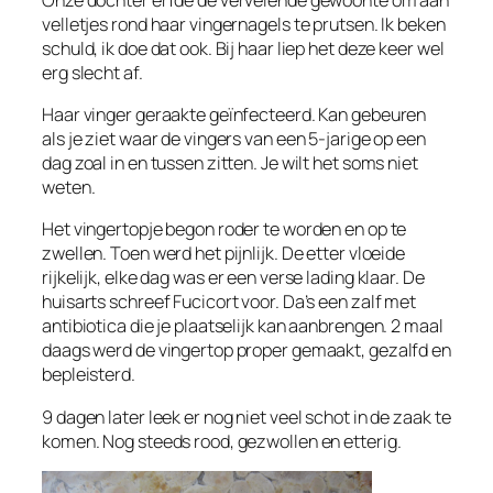
velletjes rond haar vingernagels te prutsen. Ik beken
schuld, ik doe dat ook. Bij haar liep het deze keer wel
erg slecht af.
Haar vinger geraakte geïnfecteerd. Kan gebeuren
als je ziet waar de vingers van een 5-jarige op een
dag zoal in en tussen zitten. Je wilt het soms niet
weten.
Het vingertopje begon roder te worden en op te
zwellen. Toen werd het pijnlijk. De etter vloeide
rijkelijk, elke dag was er een verse lading klaar. De
huisarts schreef Fucicort voor. Da’s een zalf met
antibiotica die je plaatselijk kan aanbrengen. 2 maal
daags werd de vingertop proper gemaakt, gezalfd en
bepleisterd.
9 dagen later leek er nog niet veel schot in de zaak te
komen. Nog steeds rood, gezwollen en etterig.