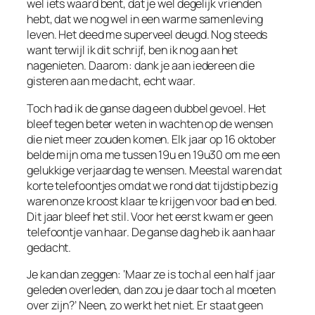
wel iets waard bent, dat je wel degelijk vrienden
hebt, dat we nog wel in een warme samenleving
leven. Het deed me superveel deugd. Nog steeds
want terwijl ik dit schrijf, ben ik nog aan het
nagenieten. Daarom: dank je aan iedereen die
gisteren aan me dacht, echt waar.
Toch had ik de ganse dag een dubbel gevoel. Het
bleef tegen beter weten in wachten op de wensen
die niet meer zouden komen. Elk jaar op 16 oktober
belde mijn oma me tussen 19u en 19u30 om me een
gelukkige verjaardag te wensen. Meestal waren dat
korte telefoontjes omdat we rond dat tijdstip bezig
waren onze kroost klaar te krijgen voor bad en bed.
Dit jaar bleef het stil. Voor het eerst kwam er geen
telefoontje van haar. De ganse dag heb ik aan haar
gedacht.
Je kan dan zeggen: ‘Maar ze is toch al een half jaar
geleden overleden, dan zou je daar toch al moeten
over zijn?’ Neen, zo werkt het niet. Er staat geen