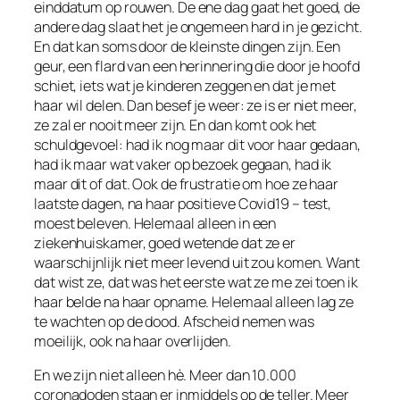
einddatum op rouwen. De ene dag gaat het goed, de
andere dag slaat het je ongemeen hard in je gezicht.
En dat kan soms door de kleinste dingen zijn. Een
geur, een flard van een herinnering die door je hoofd
schiet, iets wat je kinderen zeggen en dat je met
haar wil delen. Dan besef je weer: ze is er niet meer,
ze zal er nooit meer zijn. En dan komt ook het
schuldgevoel: had ik nog maar dit voor haar gedaan,
had ik maar wat vaker op bezoek gegaan, had ik
maar dit of dat. Ook de frustratie om hoe ze haar
laatste dagen, na haar positieve Covid19 – test,
moest beleven. Helemaal alleen in een
ziekenhuiskamer, goed wetende dat ze er
waarschijnlijk niet meer levend uit zou komen. Want
dat wist ze, dat was het eerste wat ze me zei toen ik
haar belde na haar opname. Helemaal alleen lag ze
te wachten op de dood. Afscheid nemen was
moeilijk, ook na haar overlijden.
En we zijn niet alleen hè. Meer dan 10.000
coronadoden staan er inmiddels op de teller. Meer