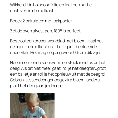
Wikkel dit in huishoudfolie en laat een uurtje
opstijven in de koelkast.
Bedek 2 bakplaten met bakpapier.
Zet de oven alvast aan, 180° is perfect.
Bestrooi een proper werkblad met bloem. Haal het
deeg uit de koelkast en rol uit op dit bebloemde
oppervlak. Het mag nog ongeveer 0,5 cm dik zijn.
Neem een ronde steekvorm en steek rondjes uit het
deeg. Als dit niet meer gaat, rol je het deeg terug tot
een balletje en rol je het opnieuw uit met de deegrol.
Gebruik tussendoor genoeg extra bloem, anders
plakt het deeg aan je deegrol.