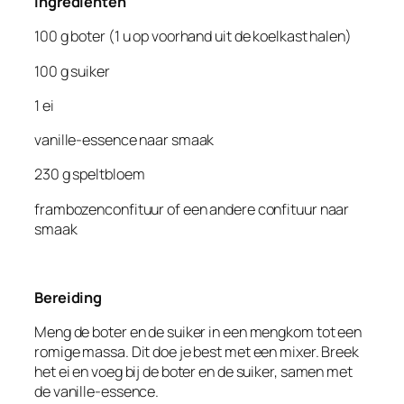
Ingrediënten
100 g boter (1 u op voorhand uit de koelkast halen)
100 g suiker
1 ei
vanille-essence naar smaak
230 g speltbloem
frambozenconfituur of een andere confituur naar
smaak
Bereiding
Meng de boter en de suiker in een mengkom tot een
romige massa. Dit doe je best met een mixer. Breek
het ei en voeg bij de boter en de suiker, samen met
de vanille-essence.