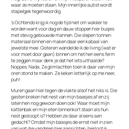
waar ze moeten staan. Mijn innerlijke autist wordt
stapelgek tegenwoordig.
’s Ochtends krijg ik nog de tijd niet om wakker te
worden want voor dag en dauw stoppen hier busjes
met stevig gebouwde mannen. Die slepen tonnen
materiaal binnen en maken daar een kabaal van
jewelste mee. Gisteren wandelde ik de living (wat er
voor moet door gaan) binnen om het hen eens ferm
te zeggen maar denk je dat het iets uithaalde?
Noppes. Nada. Ze glimlachten toen ik daar van mijn
oren stond te maken. Ze keken letterlijk op me neer,
puh!
Muren gaan hier tegen de vlakte alsof het niks is. Die
gasten breken het nest van mijn baasjes af en zij
laten hen nog gewoon doen ook! Waar moet mijn
kattenbak en mijn eten binnenkort staan als hun
nest gesloopt is? Hebben ze daar al eens aan
gedacht? Omdat mijn baasjes de ernst niet in zien
van wat die vandalen hier aanrichten, besloot ik