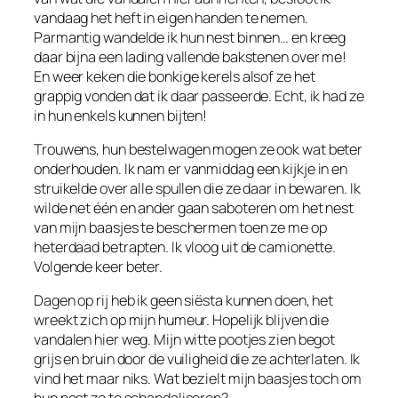
vandaag het heft in eigen handen te nemen.
Parmantig wandelde ik hun nest binnen… en kreeg
daar bijna een lading vallende bakstenen over me!
En weer keken die bonkige kerels alsof ze het
grappig vonden dat ik daar passeerde. Echt, ik had ze
in hun enkels kunnen bijten!
Trouwens, hun bestelwagen mogen ze ook wat beter
onderhouden. Ik nam er vanmiddag een kijkje in en
struikelde over alle spullen die ze daar in bewaren. Ik
wilde net één en ander gaan saboteren om het nest
van mijn baasjes te beschermen toen ze me op
heterdaad betrapten. Ik vloog uit de camionette.
Volgende keer beter.
Dagen op rij heb ik geen siësta kunnen doen, het
wreekt zich op mijn humeur. Hopelijk blijven die
vandalen hier weg. Mijn witte pootjes zien begot
grijs en bruin door de vuiligheid die ze achterlaten. Ik
vind het maar niks. Wat bezielt mijn baasjes toch om