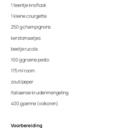
1 teentje knoflook
1 kleine courgette
250 g champignons
kerstomaatjes
beetje rucola
100 g groene pesto
175 ml room
zout/peper
Italiaanse kruidenmengeling
400 g penne (volkoren)
Voorbereiding