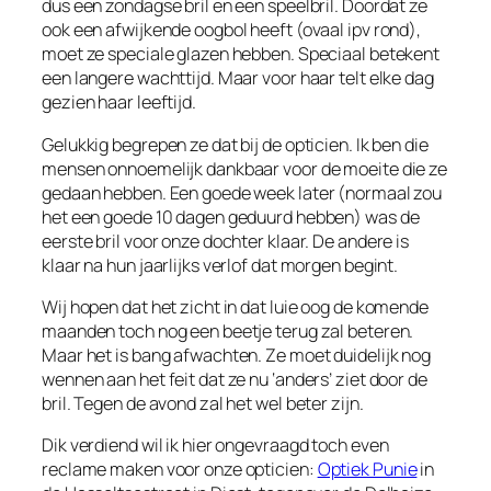
dus een zondagse bril en een speelbril. Doordat ze
ook een afwijkende oogbol heeft (ovaal ipv rond),
moet ze speciale glazen hebben. Speciaal betekent
een langere wachttijd. Maar voor haar telt elke dag
gezien haar leeftijd.
Gelukkig begrepen ze dat bij de opticien. Ik ben die
mensen onnoemelijk dankbaar voor de moeite die ze
gedaan hebben. Een goede week later (normaal zou
het een goede 10 dagen geduurd hebben) was de
eerste bril voor onze dochter klaar. De andere is
klaar na hun jaarlijks verlof dat morgen begint.
Wij hopen dat het zicht in dat luie oog de komende
maanden toch nog een beetje terug zal beteren.
Maar het is bang afwachten. Ze moet duidelijk nog
wennen aan het feit dat ze nu ‘anders’ ziet door de
bril. Tegen de avond zal het wel beter zijn.
Dik verdiend wil ik hier ongevraagd toch even
reclame maken voor onze opticien:
Optiek Punie
in