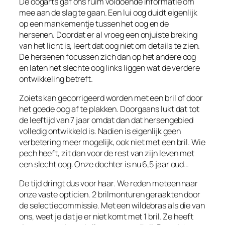
De oogarts gaf ons ruim voldoende informatie om
mee aan de slag te gaan. Een lui oog duidt eigenlijk
op een mankementje tussen het oog en de
hersenen. Doordat er al vroeg een onjuiste breking
van het licht is, leert dat oog niet om details te zien.
De hersenen focussen zich dan op het andere oog
en laten het slechte oog links liggen wat de verdere
ontwikkeling betreft.
Zoiets kan gecorrigeerd worden met een bril of door
het goede oog af te plakken. Doorgaans lukt dat tot
de leeftijd van 7 jaar omdat dan dat hersengebied
volledig ontwikkeld is. Nadien is eigenlijk geen
verbetering meer mogelijk, ook niet met een bril. Wie
pech heeft, zit dan voor de rest van zijn leven met
een slecht oog. Onze dochter is nu 6,5 jaar oud…
De tijd dringt dus voor haar. We reden meteen naar
onze vaste opticien. 2 brilmonturen geraakten door
de selectiecommissie. Met een wildebras als die van
ons, weet je dat je er niet komt met 1 bril. Ze heeft