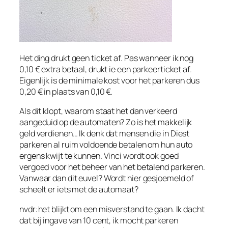
Het ding drukt geen ticket af. Pas wanneer ik nog
0,10 € extra betaal, drukt ie een parkeerticket af.
Eigenlijk is de minimale kost voor het parkeren dus
0,20 € in plaats van 0,10 €.
Als dit klopt, waarom staat het dan verkeerd
aangeduid op de automaten? Zo is het makkelijk
geld verdienen… Ik denk dat mensen die in Diest
parkeren al ruim voldoende betalen om hun auto
ergens kwijt te kunnen. Vinci wordt ook goed
vergoed voor het beheer van het betalend parkeren.
Vanwaar dan dit euvel? Wordt hier gesjoemeld of
scheelt er iets met de automaat?
nvdr:het blijkt om een misverstand te gaan. Ik dacht
dat bij ingave van 10 cent, ik mocht parkeren