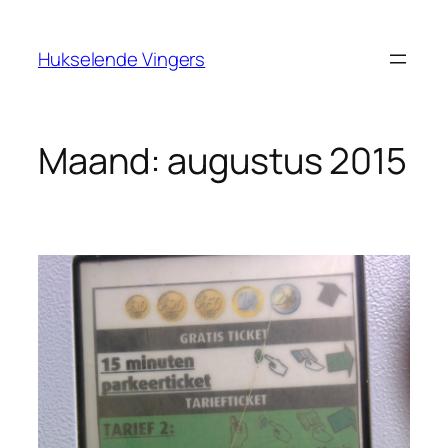
Ga
naar
Hukselende Vingers
de
inhoud
Maand:
augustus 2015