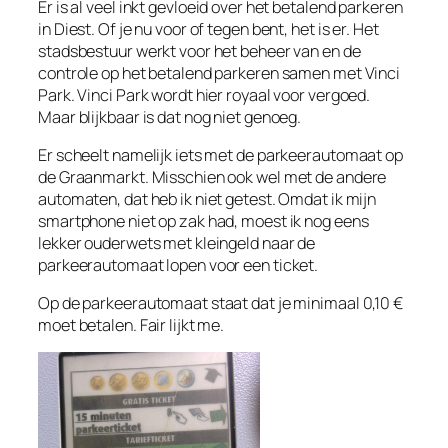
Er is al veel inkt gevloeid over het betalend parkeren
in Diest. Of je nu voor of tegen bent, het is er. Het
stadsbestuur werkt voor het beheer van en de
controle op het betalend parkeren samen met Vinci
Park. Vinci Park wordt hier royaal voor vergoed.
Maar blijkbaar is dat nog niet genoeg.
Er scheelt namelijk iets met de parkeerautomaat op
de Graanmarkt. Misschien ook wel met de andere
automaten, dat heb ik niet getest. Omdat ik mijn
smartphone niet op zak had, moest ik nog eens
lekker ouderwets met kleingeld naar de
parkeerautomaat lopen voor een ticket.
Op de parkeerautomaat staat dat je minimaal 0,10 €
moet betalen. Fair lijkt me.