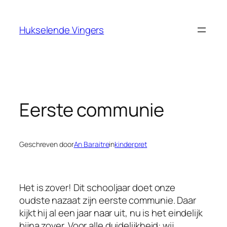
Ga
naar
Hukselende Vingers
de
inhoud
Eerste communie
Geschreven door
An Baraitre
in
kinderpret
Het is zover! Dit schooljaar doet onze
oudste nazaat zijn eerste communie. Daar
kijkt hij al een jaar naar uit, nu is het eindelijk
bijna zover. Voor alle duidelijkheid: wij