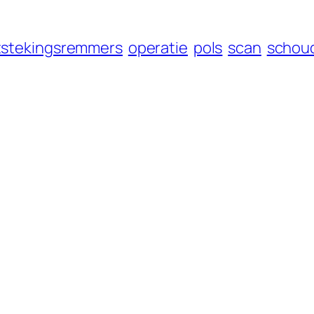
tstekingsremmers
operatie
pols
scan
schou