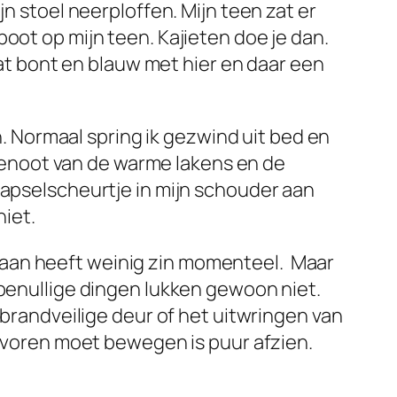
jn stoel neerploffen. Mijn teen zat er
oot op mijn teen. Kajieten doe je dan.
 bont en blauw met hier en daar een
en. Normaal spring ik gezwind uit bed en
g genoot van de warme lakens en de
kapselscheurtje in mijn schouder aan
niet.
gaan heeft weinig zin momenteel. Maar
nbenullige dingen lukken gewoon niet.
 brandveilige deur of het uitwringen van
r voren moet bewegen is puur afzien.