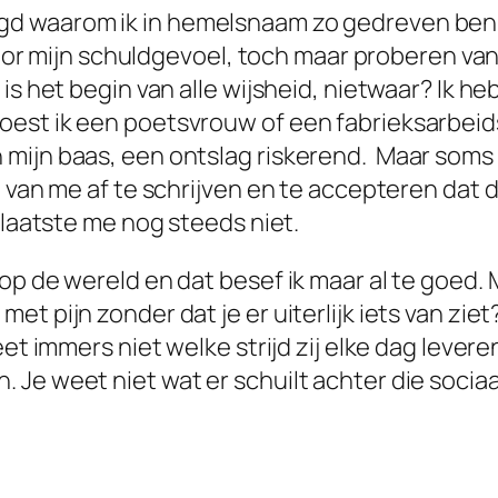
gd waarom ik in hemelsnaam zo gedreven ben 
 door mijn schuldgevoel, toch maar proberen va
is het begin van alle wijsheid, nietwaar? Ik h
est ik een poetsvrouw of een fabrieksarbeidst
 mijn baas, een ontslag riskerend. Maar som
n van me af te schrijven en te accepteren dat 
 laatste me nog steeds niet.
op de wereld en dat besef ik maar al te goed
t pijn zonder dat je er uiterlijk iets van zie
eet immers niet welke strijd zij elke dag leve
Je weet niet wat er schuilt achter die sociaa