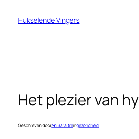
Ga
naar
Hukselende Vingers
de
inhoud
Het plezier van h
Geschreven door
An Baraitre
in
gezondheid