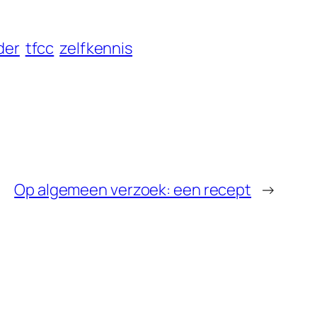
der
tfcc
zelfkennis
Op algemeen verzoek: een recept
→