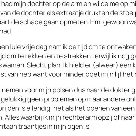
k had mijn dochter op de arm en wilde me op mi
van de dochter als extraatje drukten de stoelp
part de schade gaan opmeten. Hm, gewoon wat
had.
 een luie vrije dag nam ik de tijd om te ontwak
tijd om te rekken en te strekken terwijl ik no
wamen. Slecht plan. Ik hield er (alweer) een 
ast van heb want voor minder doet mijn lijf het 
 nemen voor mijn polsen dus naar de dokter 
vert gelukkig geen problemen op maar andere o
rijden is ellendig, net als het openen van een
 Alles waarbij ik mijn rechterarm opzij of naa
ntaan traantjes in mijn ogen :s