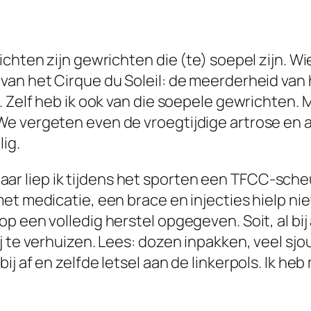
ichten zijn gewrichten die (te) soepel zijn. W
van het Cirque du Soleil: de meerderheid van
. Zelf heb ik ook van die soepele gewrichten. 
e vergeten even de vroegtijdige artrose en 
ig.
g jaar liep ik tijdens het sporten een TFCC-sche
et medicatie, een brace en injecties hielp nie
p een volledig herstel opgegeven. Soit, al bij
j te verhuizen. Lees: dozen inpakken, veel s
j af en zelfde letsel aan de linkerpols. Ik heb