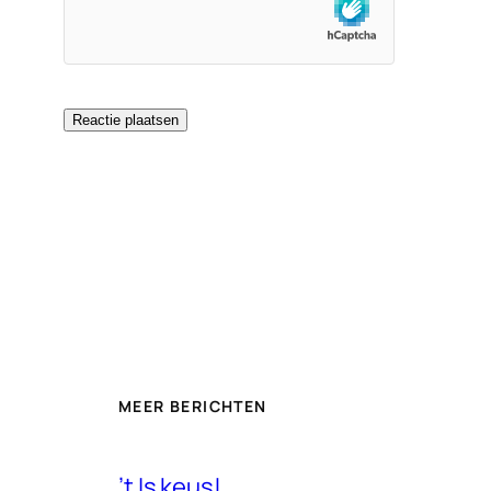
MEER BERICHTEN
’t Is keus!