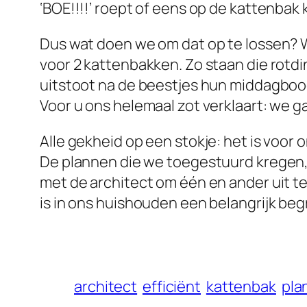
‘BOE!!!!’ roept of eens op de kattenbak 
Dus wat doen we om dat op te lossen? W
voor 2 kattenbakken. Zo staan die rotdi
uitstoot na de beestjes hun middagbo
Voor u ons helemaal zot verklaart: we g
Alle gekheid op een stokje: het is voor 
De plannen die we toegestuurd kregen
met de architect om één en ander uit te
is in ons huishouden een belangrijk begr
architect
efficiënt
kattenbak
pla