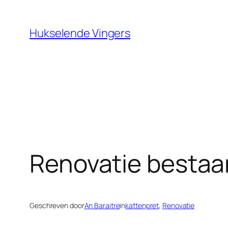
Ga
naar
Hukselende Vingers
de
inhoud
Renovatie besta
Geschreven door
An Baraitre
in
kattenpret
, 
Renovatie