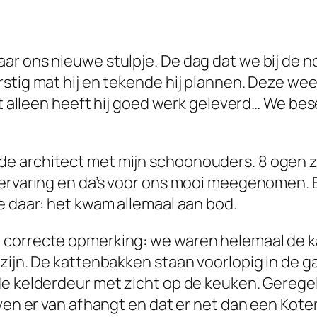
ar ons nieuwe stulpje. De dag dat we bij de n
stig mat hij en tekende hij plannen. Deze wee
iet alleen heeft hij goed werk geleverd… We be
e architect met mijn schoonouders. 8 ogen zi
 ervaring en da’s voor ons mooi meegenomen. 
e daar: het kwam allemaal aan bod.
 correcte opmerking: we waren helemaal de 
zijn. De kattenbakken staan voorlopig in de g
de kelderdeur met zicht op de keuken. Gerege
even er van afhangt en dat er net dan een Kote