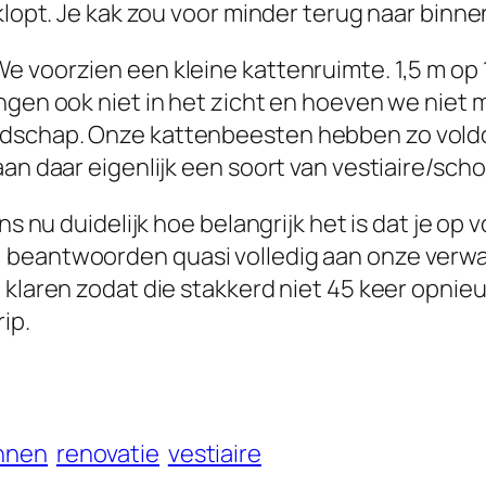
klopt. Je kak zou voor minder terug naar binne
e voorzien een kleine kattenruimte. 1,5 m op 
ngen ook niet in het zicht en hoeven we niet 
odschap. Onze kattenbeesten hebben zo vold
aan daar eigenlijk een soort van vestiaire/sc
ons nu duidelijk hoe belangrijk het is dat je o
, beantwoorden quasi volledig aan onze verw
 klaren zodat die stakkerd niet 45 keer opni
ip.
nnen
renovatie
vestiaire