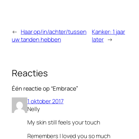
←
Haar op/in/achter/tussen
Kanker: 1 jaar
uw tanden hebben
later
→
Reacties
Één reactie op “Embrace”
1 oktober 2017
Nelly
My skin still feels your touch
Remembers I loved you so much