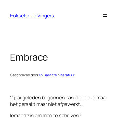
Ga
naar
Hukselende Vingers
de
inhoud
Embrace
Geschreven door
An Baraitre
in
literatuur
2 jaar geleden begonnen aan den deze maar
het geraakt maar niet afgewerkt…
Iemand zin om mee te schrijven?