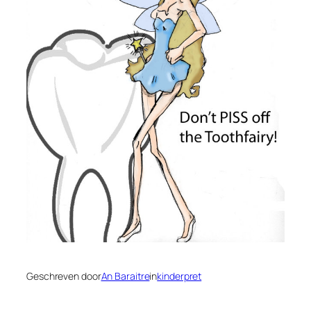
Geschreven door
An Baraitre
in
kinderpret