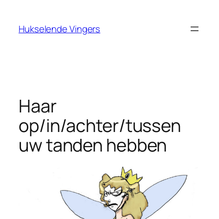
Ga
naar
Hukselende Vingers
de
inhoud
Haar
op/in/achter/tussen
uw tanden hebben