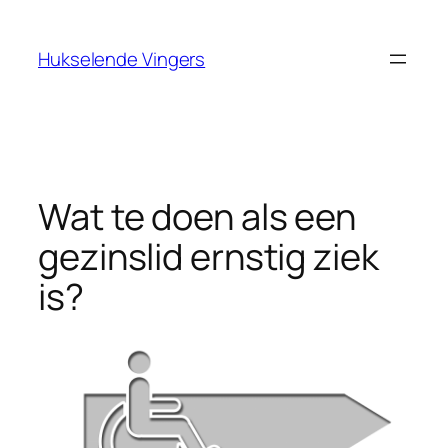
Ga
naar
Hukselende Vingers
de
inhoud
Wat te doen als een
gezinslid ernstig ziek
is?