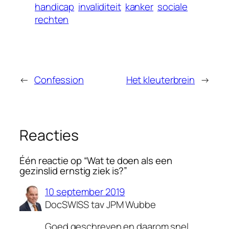
handicap
invaliditeit
kanker
sociale
rechten
←
Confession
Het kleuterbrein
→
Reacties
Één reactie op “Wat te doen als een
gezinslid ernstig ziek is?”
10 september 2019
DocSWISS tav JPM Wubbe
Goed geschreven en daarom snel