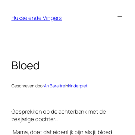
Ga
naar
Hukselende Vingers
de
inhoud
Bloed
Geschreven door
An Baraitre
in
kinderpret
Gesprekken op de achterbank met de
zesjarige dochter…
‘Mama, doet dat eigenlijk pijn als jij bloed