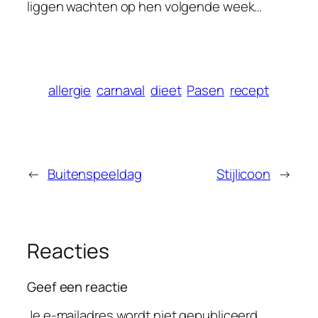
liggen wachten op hen volgende week…
allergie
carnaval
dieet
Pasen
recept
←
Buitenspeeldag
Stijlicoon
→
Reacties
Geef een reactie
Je e-mailadres wordt niet gepubliceerd.