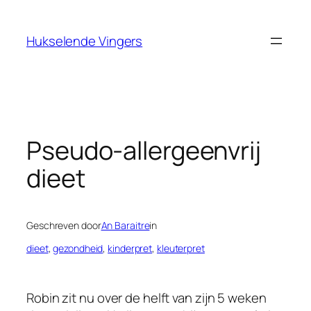
Ga
naar
Hukselende Vingers
de
inhoud
Pseudo-allergeenvrij
dieet
Geschreven door
An Baraitre
in
dieet
, 
gezondheid
, 
kinderpret
, 
kleuterpret
Robin zit nu over de helft van zijn 5 weken