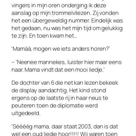
vingers in mijn oren onderging ik deze
aanslag op mijn trommelvliezen. Zij vonden
het een übergeweldig nummer. Eindelijk was
het gedaan, nu was het mijn tijd om gelukkig
te zijn. En toen kwam het…
‘Mamàà, mogen we iets anders horen?’
– ‘Neenee mannekes, luister hier maar eens
naar. Mama vindt dat een mooi liedje.’
De dochter van 6 die net kan lezen bekeek
de display aandachtig. Het kind stond
ergens op de laatste rij in haar neus te
peuteren toen de diplomatie werd
uitgedeeld.
‘Sèèèèg mama, daar staat 2003, dan is dat
wel een oud liedje hoor!!!!! Wij waren toen