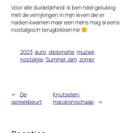
Voor alle duidelijkheid: ik ben héél gelukkig
met de verrijkingen in mijn leven die er
nadien kwamen maar een mens mag al eens
nostalgisch terugblikken hè
2003
auto
diplomatie
muziek
nostalgie
Summer Jam
zomer
←
De
Knutselen:
spreekbeurt
macaronischaap
→