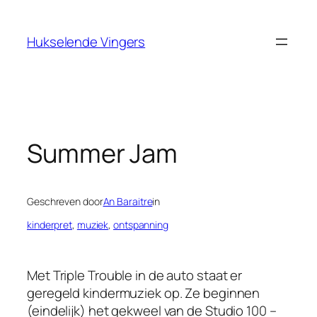
Ga
naar
Hukselende Vingers
de
inhoud
Summer Jam
Geschreven door
An Baraitre
in
kinderpret
, 
muziek
, 
ontspanning
Met Triple Trouble in de auto staat er
geregeld kindermuziek op. Ze beginnen
(eindelijk) het gekweel van de Studio 100 –