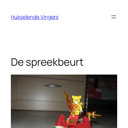
Ga
naar
Hukselende Vingers
de
inhoud
De spreekbeurt