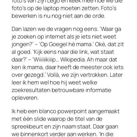
foto’s van zijn Lego en keek mee hoe we die
foto’s op de laptop moeten zetten. Foto’s
bewerken is nu nog niet aan de orde.
Dan lazen we de vragen nog eens. ‘Waar ga
je zoeken op internet als je iets niet weet
jongen?’ – ‘Op Goegel hè mama.’ Oké, dat zit
al goed. ‘Kijk eens naar die link, wat staat
daar?’ – ‘Wiiiiiikiiip… Wikipedia. Ah maar dat
ken ik mama, daar heeft de meester ook iets
over gezegd.’ Voilà, we zijn vertrokken. Later
leer ik hem wel hoe hij weet welke
zoekresultaten betrouwbare informatie
opleveren.
Ik heb een blanco powerpoint aangemaakt
met één slide waarop de titel van de
spreekbeurt en zijn naam staat. Daar gaan
we binnenkort verder aan werken. ‘In die