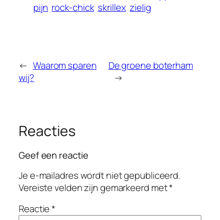
pijn
rock-chick
skrillex
zielig
←
Waarom sparen
De groene boterham
wij?
→
Reacties
Geef een reactie
Je e-mailadres wordt niet gepubliceerd.
Vereiste velden zijn gemarkeerd met
*
Reactie
*