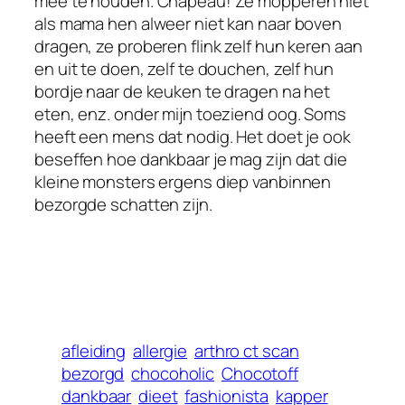
mee te houden. Chapeau! Ze mopperen niet
als mama hen alweer niet kan naar boven
dragen, ze proberen flink zelf hun keren aan
en uit te doen, zelf te douchen, zelf hun
bordje naar de keuken te dragen na het
eten, enz. onder mijn toeziend oog. Soms
heeft een mens dat nodig. Het doet je ook
beseffen hoe dankbaar je mag zijn dat die
kleine monsters ergens diep vanbinnen
bezorgde schatten zijn.
afleiding
allergie
arthro ct scan
bezorgd
chocoholic
Chocotoff
dankbaar
dieet
fashionista
kapper