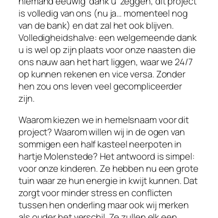
niemand eeuwig ‘dank u’ zeggen, dit project
is volledig van ons (nu ja… momenteel nog
van de bank) en dat zal het ook blijven.
Volledigheidshalve: een welgemeende dank
u is wel op zijn plaats voor onze naasten die
ons nauw aan het hart liggen, waar we 24/7
op kunnen rekenen en vice versa. Zonder
hen zou ons leven veel gecompliceerder
zijn.
Waarom kiezen we in hemelsnaam voor dit
project? Waarom willen wij in de ogen van
sommigen een half kasteel neerpoten in
hartje Molenstede? Het antwoord is simpel:
voor onze kinderen. Ze hebben nu een grote
tuin waar ze hun energie in kwijt kunnen. Dat
zorgt voor minder stress en conflicten
tussen hen onderling maar ook wij merken
als ouder het verschil. Ze zullen elk een