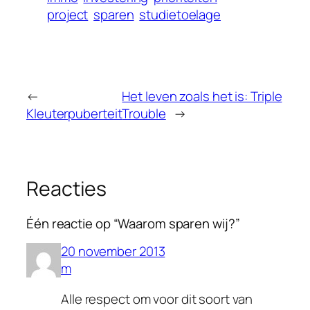
project
sparen
studietoelage
←
Het leven zoals het is: Triple
Kleuterpuberteit
Trouble
→
Reacties
Één reactie op “Waarom sparen wij?”
20 november 2013
m
Alle respect om voor dit soort van