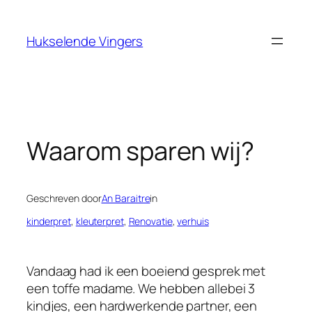
Ga
naar
Hukselende Vingers
de
inhoud
Waarom sparen wij?
Geschreven door
An Baraitre
in
kinderpret
, 
kleuterpret
, 
Renovatie
, 
verhuis
Vandaag had ik een boeiend gesprek met
een toffe madame. We hebben allebei 3
kindjes, een hardwerkende partner, een