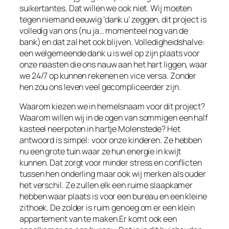
suikertantes. Dat willen we ook niet. Wij moeten
tegen niemand eeuwig ‘dank u’ zeggen, dit project is
volledig van ons (nu ja… momenteel nog van de
bank) en dat zal het ook blijven. Volledigheidshalve:
een welgemeende dank u is wel op zijn plaats voor
onze naasten die ons nauw aan het hart liggen, waar
we 24/7 op kunnen rekenen en vice versa. Zonder
hen zou ons leven veel gecompliceerder zijn.
Waarom kiezen we in hemelsnaam voor dit project?
Waarom willen wij in de ogen van sommigen een half
kasteel neerpoten in hartje Molenstede? Het
antwoord is simpel: voor onze kinderen. Ze hebben
nu een grote tuin waar ze hun energie in kwijt
kunnen. Dat zorgt voor minder stress en conflicten
tussen hen onderling maar ook wij merken als ouder
het verschil. Ze zullen elk een ruime slaapkamer
hebben waar plaats is voor een bureau en een kleine
zithoek. De zolder is ruim genoeg om er een klein
appartement van te maken.Er komt ook een