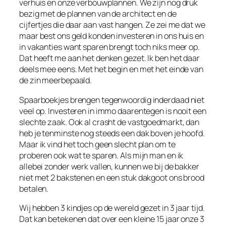
verhuis en onze verbouwplannen. We zijn nog druk
bezig met de plannen van de architect en de
cijfertjes die daar aan vast hangen. Ze zei me dat we
maar best ons geld konden investeren in ons huis en
in vakanties want sparen brengt toch niks meer op.
Dat heeft me aan het denken gezet. Ik ben het daar
deels mee eens. Met het begin en met het einde van
de zin meerbepaald.
Spaarboekjes brengen tegenwoordig inderdaad niet
veel op. Investeren in immo daarentegen is nooit een
slechte zaak. Ook al crasht de vastgoedmarkt, dan
heb je tenminste nog steeds een dak boven je hoofd.
Maar ik vind het toch geen slecht plan om te
proberen ook wat te sparen. Als mijn man en ik
allebei zonder werk vallen, kunnen we bij de bakker
niet met 2 bakstenen en een stuk dakgoot ons brood
betalen.
Wij hebben 3 kindjes op de wereld gezet in 3 jaar tijd.
Dat kan betekenen dat over een kleine 15 jaar onze 3