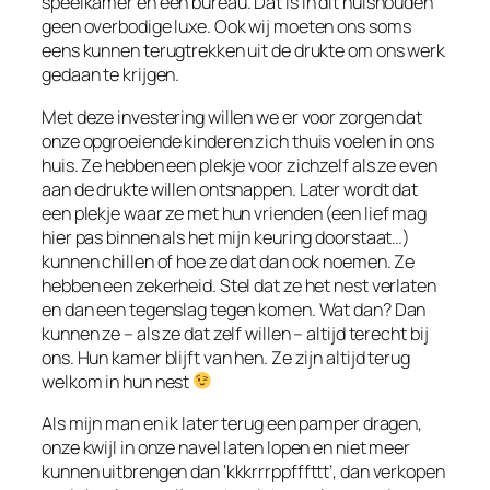
speelkamer en een bureau. Dat is in dit huishouden
geen overbodige luxe. Ook wij moeten ons soms
eens kunnen terugtrekken uit de drukte om ons werk
gedaan te krijgen.
Met deze investering willen we er voor zorgen dat
onze opgroeiende kinderen zich thuis voelen in ons
huis. Ze hebben een plekje voor zichzelf als ze even
aan de drukte willen ontsnappen. Later wordt dat
een plekje waar ze met hun vrienden (een lief mag
hier pas binnen als het mijn keuring doorstaat…)
kunnen chillen of hoe ze dat dan ook noemen. Ze
hebben een zekerheid. Stel dat ze het nest verlaten
en dan een tegenslag tegen komen. Wat dan? Dan
kunnen ze – als ze dat zelf willen – altijd terecht bij
ons. Hun kamer blijft van hen. Ze zijn altijd terug
welkom in hun nest
Als mijn man en ik later terug een pamper dragen,
onze kwijl in onze navel laten lopen en niet meer
kunnen uitbrengen dan ‘kkkrrrppfffttt’, dan verkopen