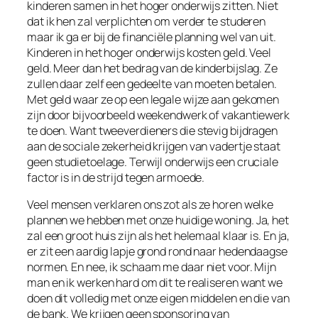
kinderen samen in het hoger onderwijs zitten. Niet
dat ik hen zal verplichten om verder te studeren
maar ik ga er bij de financiële planning wel van uit.
Kinderen in het hoger onderwijs kosten geld. Veel
geld. Meer dan het bedrag van de kinderbijslag. Ze
zullen daar zelf een gedeelte van moeten betalen.
Met geld waar ze op een legale wijze aan gekomen
zijn door bijvoorbeeld weekendwerk of vakantiewerk
te doen. Want tweeverdieners die stevig bijdragen
aan de sociale zekerheid krijgen van vadertje staat
geen studietoelage. Terwijl onderwijs een cruciale
factor is in de strijd tegen armoede.
Veel mensen verklaren ons zot als ze horen welke
plannen we hebben met onze huidige woning. Ja, het
zal een groot huis zijn als het helemaal klaar is. En ja,
er zit een aardig lapje grond rond naar hedendaagse
normen. En nee, ik schaam me daar niet voor. Mijn
man en ik werken hard om dit te realiseren want we
doen dit volledig met onze eigen middelen en die van
de bank. We krijgen geen sponsoring van