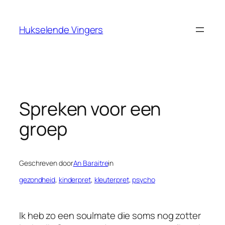
Ga
naar
Hukselende Vingers
de
inhoud
Spreken voor een
groep
Geschreven door
An Baraitre
in
gezondheid
, 
kinderpret
, 
kleuterpret
, 
psycho
Ik heb zo een soulmate die soms nog zotter