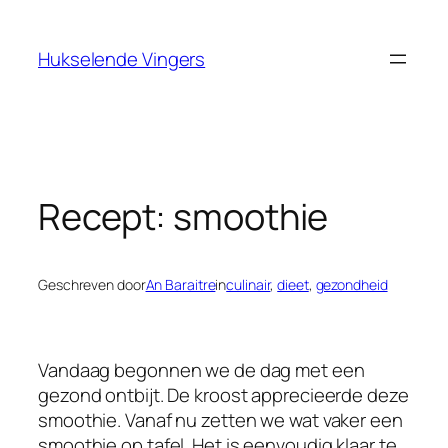
Ga
naar
Hukselende Vingers
de
inhoud
Recept: smoothie
Geschreven door
An Baraitre
in
culinair
, 
dieet
, 
gezondheid
Vandaag begonnen we de dag met een
gezond ontbijt. De kroost apprecieerde deze
smoothie. Vanaf nu zetten we wat vaker een
smoothie op tafel. Het is eenvoudig klaar te