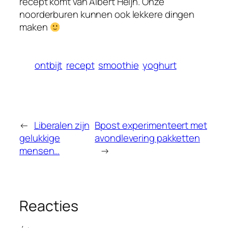
recept komt van Albert Heijn. Onze
noorderburen kunnen ook lekkere dingen
maken
ontbijt
recept
smoothie
yoghurt
←
Liberalen zijn
Bpost experimenteert met
gelukkige
avondlevering pakketten
mensen…
→
Reacties