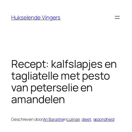
Ga
naar
Hukselende Vingers
de
inhoud
Recept: kalfslapjes en
tagliatelle met pesto
van peterselie en
amandelen
Geschreven door
An Baraitre
in
culinair
, 
dieet
, 
gezondheid