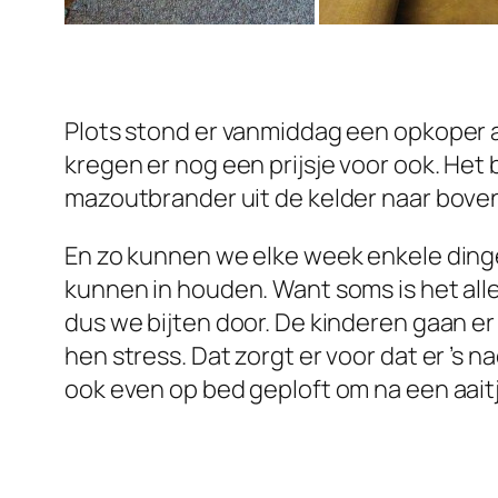
Plots stond er vanmiddag een opkoper a
kregen er nog een prijsje voor ook. He
mazoutbrander uit de kelder naar boven 
En zo kunnen we elke week enkele dinge
kunnen in houden. Want soms is het all
dus we bijten door. De kinderen gaan er
hen stress. Dat zorgt er voor dat er ’s 
ook even op bed geploft om na een aait