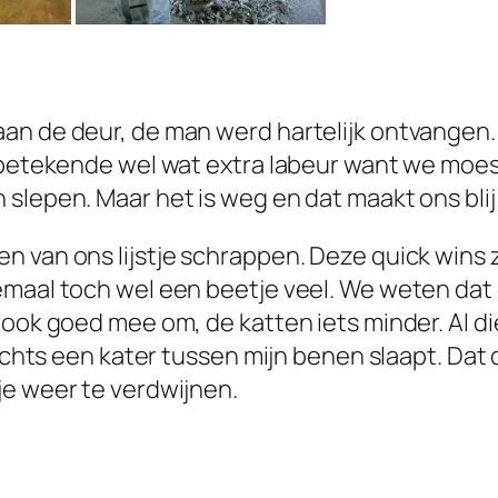
an de deur, de man werd hartelijk ontvangen. 
t betekende wel wat extra labeur want we mo
slepen. Maar het is weg en dat maakt ons bli
n van ons lijstje schrappen. Deze quick wins 
emaal toch wel een beetje veel. We weten dat 
 ook goed mee om, de katten iets minder. Al d
nachts een kater tussen mijn benen slaapt. Dat
je weer te verdwijnen.