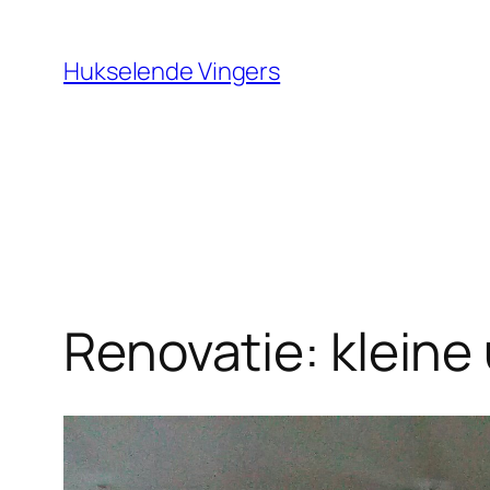
Ga
naar
Hukselende Vingers
de
inhoud
Renovatie: kleine