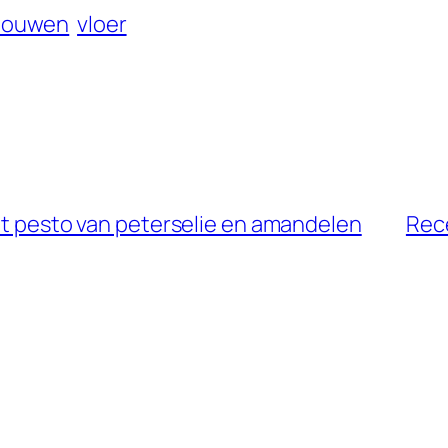
bouwen
vloer
met pesto van peterselie en amandelen
Rece