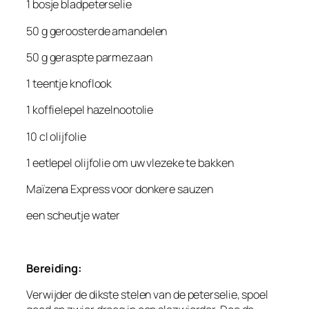
1 bosje bladpeterselie
50 g geroosterde amandelen
50 g geraspte parmezaan
1 teentje knoflook
1 koffielepel hazelnootolie
10 cl olijfolie
1 eetlepel olijfolie om uw vlezeke te bakken
Maïzena Express voor donkere sauzen
een scheutje water
Bereiding:
Verwijder de dikste stelen van de peterselie, spoel