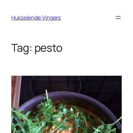
Ga
naar
Hukselende Vingers
de
inhoud
Tag:
pesto