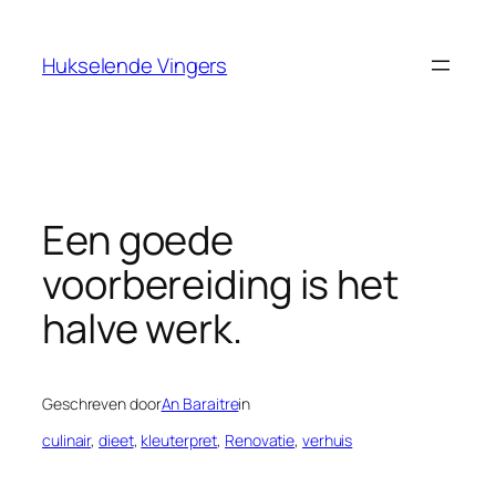
Ga
naar
Hukselende Vingers
de
inhoud
Een goede
voorbereiding is het
halve werk.
Geschreven door
An Baraitre
in
culinair
, 
dieet
, 
kleuterpret
, 
Renovatie
, 
verhuis