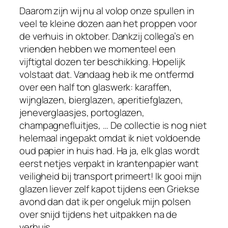
Daarom zijn wij nu al volop onze spullen in
veel te kleine dozen aan het proppen voor
de verhuis in oktober. Dankzij collega’s en
vrienden hebben we momenteel een
vijftigtal dozen ter beschikking. Hopelijk
volstaat dat. Vandaag heb ik me ontfermd
over een half ton glaswerk: karaffen,
wijnglazen, bierglazen, aperitiefglazen,
jeneverglaasjes, portoglazen,
champagnefluitjes, … De collectie is nog niet
helemaal ingepakt omdat ik niet voldoende
oud papier in huis had. Ha ja, elk glas wordt
eerst netjes verpakt in krantenpapier want
veiligheid bij transport primeert! Ik gooi mijn
glazen liever zelf kapot tijdens een Griekse
avond dan dat ik per ongeluk mijn polsen
over snijd tijdens het uitpakken na de
verhuis.