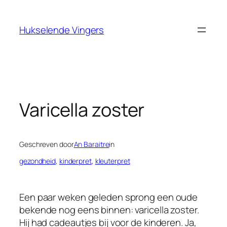
Ga
naar
Hukselende Vingers
de
inhoud
Varicella zoster
Geschreven door
An Baraitre
in
gezondheid
, 
kinderpret
, 
kleuterpret
Een paar weken geleden sprong een oude
bekende nog eens binnen: varicella zoster.
Hij had cadeautjes bij voor de kinderen. Ja,