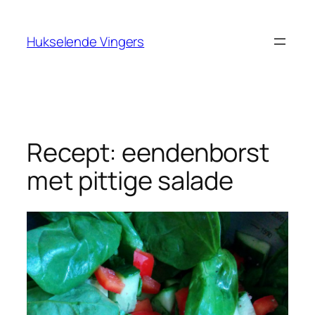
Ga
naar
Hukselende Vingers
de
inhoud
Recept: eendenborst
met pittige salade