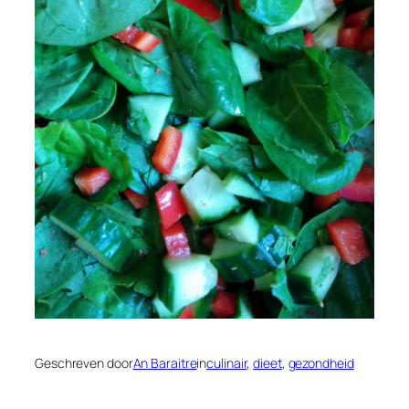
Geschreven door
An Baraitre
in
culinair
, 
dieet
, 
gezondheid