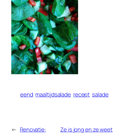
eend
maaltijdsalade
recept
salade
←
Renovatie:
Ze is jong en ze weet