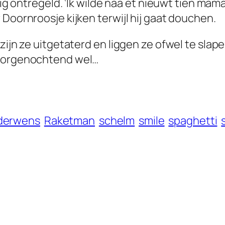
dig ontregeld. ‘Ik wilde naa et nieuwt tien mama
 Doornroosje kijken terwijl hij gaat douchen.
 zijn ze uitgetaterd en liggen ze ofwel te sl
 morgenochtend wel…
derwens
Raketman
schelm
smile
spaghetti