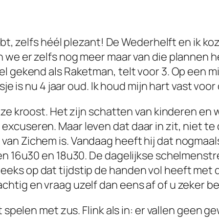
ebt, zelfs héél plezant! De Wederhelft en ik k
n we er zelfs nog meer maar van die plannen 
l gekend als Raketman, telt voor 3. Op een mi
sje is nu 4 jaar oud. Ik houd mijn hart vast vo
nze kroost. Het zijn schatten van kinderen en
cuseren. Maar leven dat daar in zit, niet te 
van Zichem is. Vandaag heeft hij dat nogmaal
sen 16u30 en 18u30. De dagelijkse schelmenstr
eks op dat tijdstip de handen vol heeft met 
tig en vraag uzelf dan eens af of u zeker ben
 spelen met zus. Flink als in: er vallen geen gew