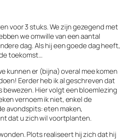
ozen voor 3 stuks. We zijn gezegend met
hebben we omwille van een aantal
ndere dag. Als hij een goede dag heeft,
or de toekomst…
 we kunnen er (bijna) overal mee komen
doen! Eerder heb ik al geschreven dat
s bewezen. Hier volgt een bloemlezing
eken vernoem ik niet, enkel de
de avondspits: eten maken,
t dat u zich wil voortplanten.
onden. Plots realiseert hij zich dat hij