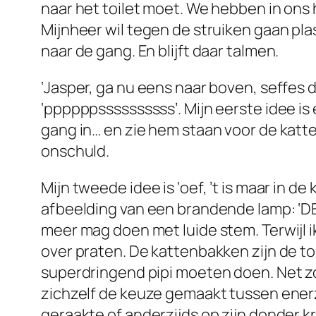
naar het toilet moet. We hebben in ons 
Mijnheer wil tegen de struiken gaan plas
naar de gang. En blijft daar talmen.
‘Jasper, ga nu eens naar boven, seffes do
‘ppppppssssssssss’. Mijn eerste idee is e
gang in… en zie hem staan voor de kattenb
onschuld.
Mijn tweede idee is ‘oef, ’t is maar in 
afbeelding van een brandende lamp: ‘DE 
meer mag doen met luide stem. Terwijl ik
over praten. De kattenbakken zijn de to
superdringend pipi moeten doen. Net zo
zichzelf de keuze gemaakt tussen enerzi
geraakte of anderzijds op zijn donder k