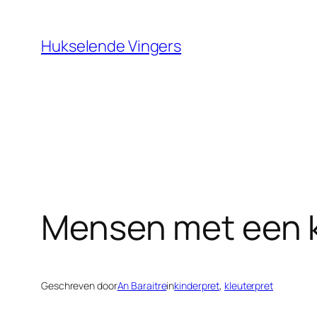
Ga
naar
Hukselende Vingers
de
inhoud
Mensen met een k
Geschreven door
An Baraitre
in
kinderpret
, 
kleuterpret