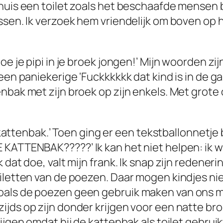
huis een toilet zoals het beschaafde mensen b
sen. Ik verzoek hem vriendelijk om boven op het
e je pipi in je broek jongen!’ Mijn woorden zij
en paniekerige ‘Fuckkkkkk dat kind is in de gan
ak met zijn broek op zijn enkels. Met grote oge
de kattenbak.’ Toen ging er een tekstballonnet
KATTENBAK?????’ Ik kan het niet helpen: ik w
 dat doe, valt mijn frank. Ik snap zijn redeneri
iletten van de poezen. Daar mogen kindjes ni
als de poezen geen gebruik maken van ons mens
jds op zijn donder krijgen voor een natte bro
rijgen omdat hij de kattenbak als toilet gebru