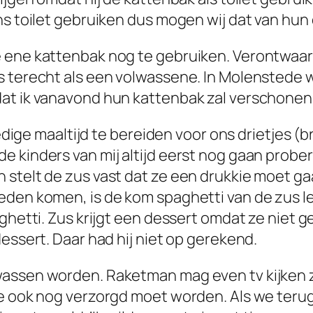
ns toilet gebruiken dus mogen wij dat van hun
 ene kattenbak nog te gebruiken. Verontwaard
s terecht als een volwassene. In Molenstede w
dat ik vanavond hun kattenbak zal verschonen
ledige maaltijd te bereiden voor ons drietjes (b
e kinders van mij altijd eerst nog gaan probe
stelt de zus vast dat ze een drukkie moet gaa
eden komen, is de kom spaghetti van de zus l
aghetti. Zus krijgt een dessert omdat ze niet 
essert. Daar had hij niet op gerekend.
wassen worden. Raketman mag even tv kijken 
ie ook nog verzorgd moet worden. Als we teru