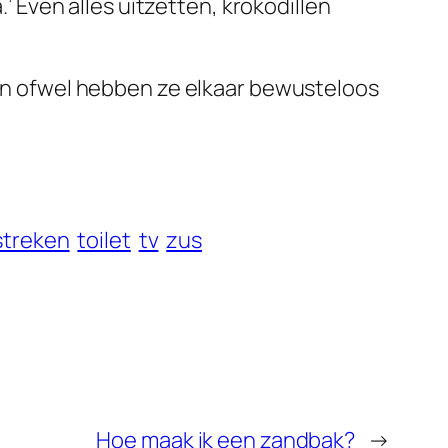
.’ Even alles uitzetten, krokodillen
apen ofwel hebben ze elkaar bewusteloos
streken
toilet
tv
zus
Hoe maak ik een zandbak?
→