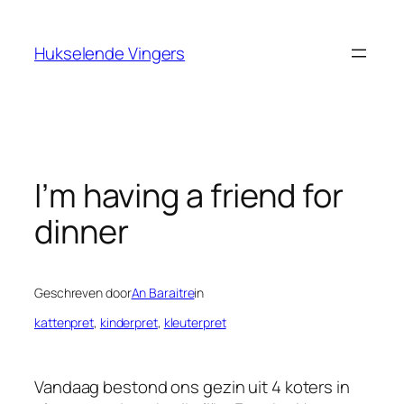
Ga
naar
Hukselende Vingers
de
inhoud
I’m having a friend for
dinner
Geschreven door
An Baraitre
in
kattenpret
, 
kinderpret
, 
kleuterpret
Vandaag bestond ons gezin uit 4 koters in