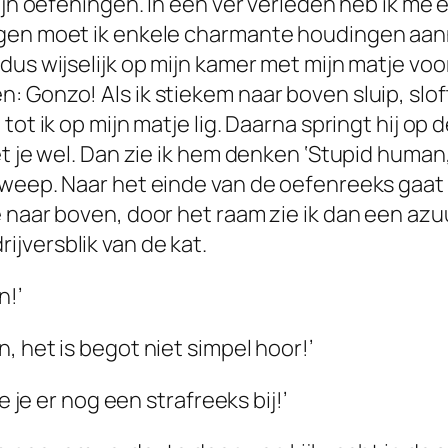
mijn oefeningen. In een ver verleden heb ik m
ngen moet ik enkele charmante houdingen aan
us wijselijk op mijn kamer met mijn matje voor 
Gonzo! Als ik stiekem naar boven sluip, sloft h
tot ik op mijn matje lig. Daarna springt hij o
t je wel. Dan zie ik hem denken ‘Stupid human,
weep. Naar het einde van de oefenreeks gaat h
e naar boven, door het raam zie ik dan een az
jversblik van de kat.
n!’
, het is begot niet simpel hoor!’
e je er nog een strafreeks bij!’