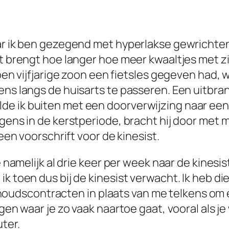
aar ik ben gezegend met hyperlakse gewrichten
at brengt hoe langer hoe meer kwaaltjes met zi
oen vijfjarige zoon een fietsles gegeven had, w
ns langs de huisarts te passeren. Een uitbrand
e ik buiten met een doorverwijzing naar een f
ens in de kerstperiode, bracht hij door met mij 
 een voorschrift voor de kinesist.
e namelijk al drie keer per week naar de kinesis
ik toen dus bij de kinesist verwacht. Ik heb 
dscontracten in plaats van me telkens om ee
ggen waar je zo vaak naartoe gaat, vooral als j
ter.