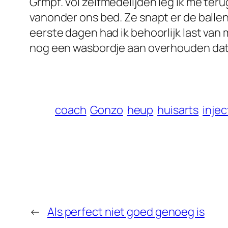
Grmpf. Vol zelfmedelijden leg ik me teru
vanonder ons bed. Ze snapt er de ballen 
eerste dagen had ik behoorlijk last van m
nog een wasbordje aan overhouden dat 
coach
Gonzo
heup
huisarts
injec
←
Als perfect niet goed genoeg is