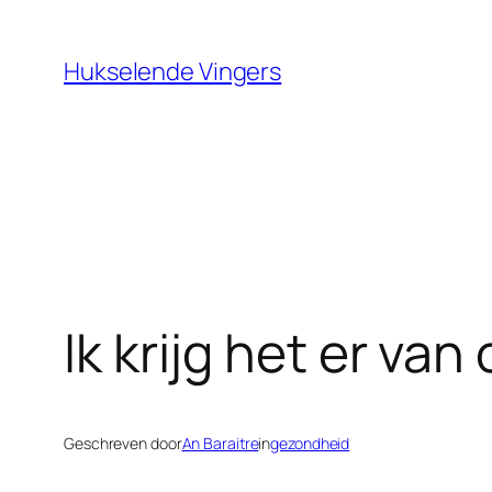
Ga
naar
Hukselende Vingers
de
inhoud
Ik krijg het er va
Geschreven door
An Baraitre
in
gezondheid