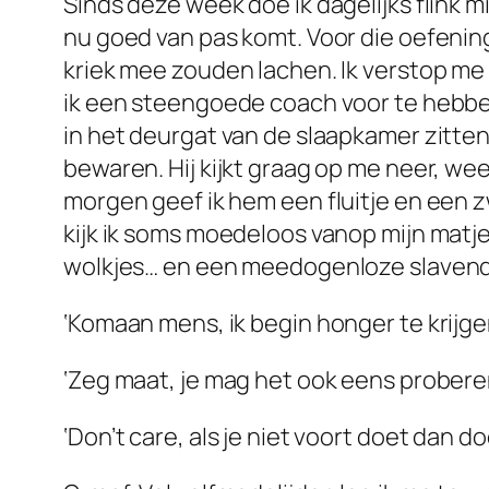
Sinds deze week doe ik dagelijks flink 
nu goed van pas komt. Voor die oefeni
kriek mee zouden lachen. Ik verstop me d
ik een steengoede coach voor te hebben: 
in het deurgat van de slaapkamer zitten 
bewaren. Hij kijkt graag op me neer, wee
morgen geef ik hem een fluitje en een z
kijk ik soms moedeloos vanop mijn matj
wolkjes… en een meedogenloze slavendri
‘Komaan mens, ik begin honger te krijge
‘Zeg maat, je mag het ook eens proberen
‘Don’t care, als je niet voort doet dan do