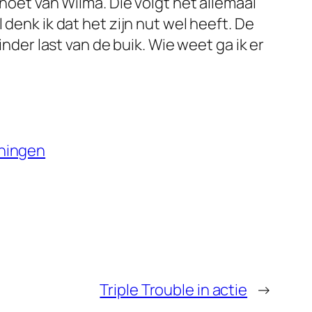
snoet van Wilma. Die volgt het allemaal
denk ik dat het zijn nut wel heeft. De
inder last van de buik. Wie weet ga ik er
eningen
Triple Trouble in actie
→