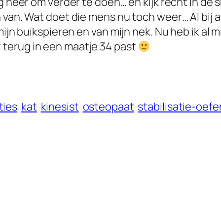
g neer om verder te doen… en kijk recht in de 
van. Wat doet die mens nu toch weer… Al bij al 
ijn buikspieren en van mijn nek. Nu heb ik al m
terug in een maatje 34 past
ties
kat
kinesist
osteopaat
stabilisatie-oef