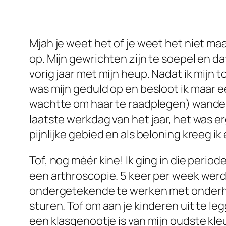
Mjah je weet het of je weet het niet m
op. Mijn gewrichten zijn te soepel en d
vorig jaar met mijn heup. Nadat ik mijn t
was mijn geduld op en besloot ik maar ee
wachtte om haar te raadplegen) wandeld
laatste werkdag van het jaar, het was erg
pijnlijke gebied en als beloning kreeg ik
Tof, nog méér kine! Ik ging in die period
een arthroscopie. 5 keer per week werd 
ondergetekende te werken met onderhou
sturen. Tof om aan je kinderen uit te le
een klasgenootje is van mijn oudste kleu