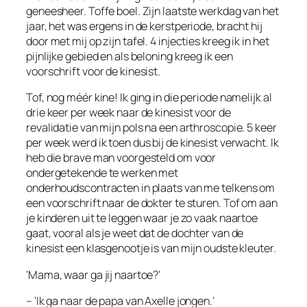
geneesheer. Toffe boel. Zijn laatste werkdag van het
jaar, het was ergens in de kerstperiode, bracht hij
door met mij op zijn tafel. 4 injecties kreeg ik in het
pijnlijke gebied en als beloning kreeg ik een
voorschrift voor de kinesist.
Tof, nog méér kine! Ik ging in die periode namelijk al
drie keer per week naar de kinesist voor de
revalidatie van mijn pols na een arthroscopie. 5 keer
per week werd ik toen dus bij de kinesist verwacht. Ik
heb die brave man voorgesteld om voor
ondergetekende te werken met
onderhoudscontracten in plaats van me telkens om
een voorschrift naar de dokter te sturen. Tof om aan
je kinderen uit te leggen waar je zo vaak naartoe
gaat, vooral als je weet dat de dochter van de
kinesist een klasgenootje is van mijn oudste kleuter.
‘Mama, waar ga jij naartoe?’
– ‘Ik ga naar de papa van Axelle jongen.’