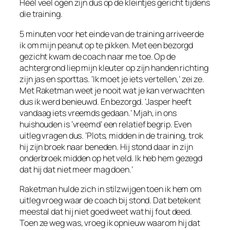
Héél veel ogen zijn dus op de kleintjes gericht tijdens
die training.
5 minuten voor het einde van de training arriveerde
ik om mijn peanut op te pikken. Met een bezorgd
gezicht kwam de coach naar me toe. Op de
achtergrond liep mijn kleuter op zijn handen richting
zijn jas en sporttas. ‘Ik moet je iets vertellen,’ zei ze.
Met Raketman weet je nooit wat je kan verwachten
dus ik werd benieuwd. En bezorgd. ‘Jasper heeft
vandaag iets vreemds gedaan.’ Mjah, in ons
huishouden is ‘vreemd’ een relatief begrip. Even
uitleg vragen dus. ‘Plots, midden in de training, trok
hij zijn broek naar beneden. Hij stond daar in zijn
onderbroek midden op het veld. Ik heb hem gezegd
dat hij dat niet meer mag doen.’
Raketman hulde zich in stilzwijgen toen ik hem om
uitleg vroeg waar de coach bij stond. Dat betekent
meestal dat hij niet goed weet wat hij fout deed.
Toen ze weg was, vroeg ik opnieuw waarom hij dat