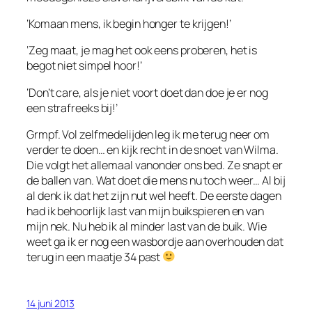
‘Komaan mens, ik begin honger te krijgen!’
‘Zeg maat, je mag het ook eens proberen, het is
begot niet simpel hoor!’
‘Don’t care, als je niet voort doet dan doe je er nog
een strafreeks bij!’
Grmpf. Vol zelfmedelijden leg ik me terug neer om
verder te doen… en kijk recht in de snoet van Wilma.
Die volgt het allemaal vanonder ons bed. Ze snapt er
de ballen van. Wat doet die mens nu toch weer… Al bij
al denk ik dat het zijn nut wel heeft. De eerste dagen
had ik behoorlijk last van mijn buikspieren en van
mijn nek. Nu heb ik al minder last van de buik. Wie
weet ga ik er nog een wasbordje aan overhouden dat
terug in een maatje 34 past
14 juni 2013