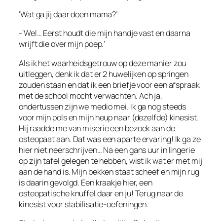
‘Wat ga jij daar doen mama?’
-‘Wel… Eerst houdt die mijn handje vast en daarna
wrijft die over mijn poep.’
Als ik het waarheidsgetrouw op deze manier zou
uitleggen, denk ik dat er 2 huwelijken op springen
zouden staan en dat ik een briefje voor een afspraak
met de school mocht verwachten. Ach ja,
ondertussen zijn we medio mei. Ik ga nog steeds
voor mijn pols en mijn heup naar (dezelfde) kinesist.
Hij raadde me van miserie een bezoek aan de
osteopaat aan. Dat was een aparte ervaring! Ik ga ze
hier niet neerschrijven… Na een gans uur in lingerie
op zijn tafel gelegen te hebben, wist ik wat er met mij
aan de hand is. Mijn bekken staat scheef en mijn rug
is daarin gevolgd. Een kraakje hier, een
osteopatische knuffel daar en ju! Terug naar de
kinesist voor stabilisatie-oefeningen.