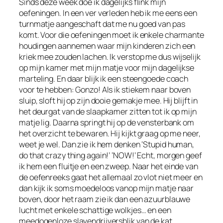
Sinds deze week doe ik dagelijks flink mijn
oefeningen. In een ver verleden heb ik me eens een
turnmatje aangeschaft dat me nu goed van pas
komt. Voor die oefeningen moet ik enkele charmante
houdingen aannemen waar mijn kinderen zich een
kriek mee zouden lachen. Ik verstop me dus wijselijk
op mijn kamer met mijn matje voor mijn dagelijkse
marteling. En daar blijk ik een steengoede coach
voor te hebben: Gonzo! Als ik stiekem naar boven
sluip, sloft hij op zijn dooie gemakje mee. Hij blijft in
het deurgat van de slaapkamer zitten tot ik op mijn
matje lig. Daarna springt hij op de vensterbank om
het overzicht te bewaren. Hij kijkt graag op me neer,
weet je wel. Dan zie ik hem denken ‘Stupid human,
do that crazy thing again!’ ‘NOW!’ Echt, morgen geef
ik hem een fluitje en een zweep. Naar het einde van
de oefenreeks gaat het allemaal zo vlot niet meer en
dan kijk ik soms moedeloos vanop mijn matje naar
boven, door het raam zie ik dan een azuurblauwe
lucht met enkele schattige wolkjes… en een
meedogenloze slavendrijversblik van de kat.