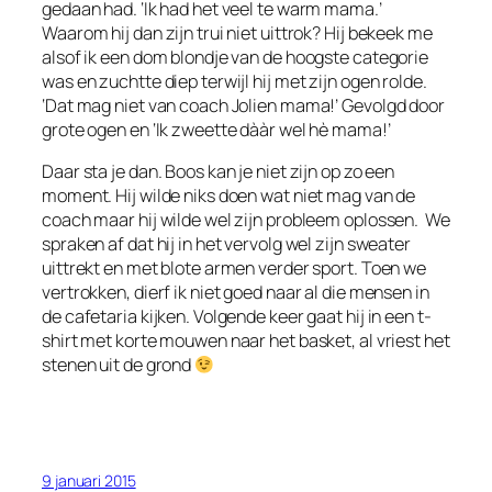
gedaan had. ‘Ik had het veel te warm mama.’
Waarom hij dan zijn trui niet uittrok? Hij bekeek me
alsof ik een dom blondje van de hoogste categorie
was en zuchtte diep terwijl hij met zijn ogen rolde.
‘Dat mag niet van coach Jolien mama!’ Gevolgd door
grote ogen en ‘Ik zweette dààr wel hè mama!’
Daar sta je dan. Boos kan je niet zijn op zo een
moment. Hij wilde niks doen wat niet mag van de
coach maar hij wilde wel zijn probleem oplossen. We
spraken af dat hij in het vervolg wel zijn sweater
uittrekt en met blote armen verder sport. Toen we
vertrokken, dierf ik niet goed naar al die mensen in
de cafetaria kijken. Volgende keer gaat hij in een t-
shirt met korte mouwen naar het basket, al vriest het
stenen uit de grond
9 januari 2015