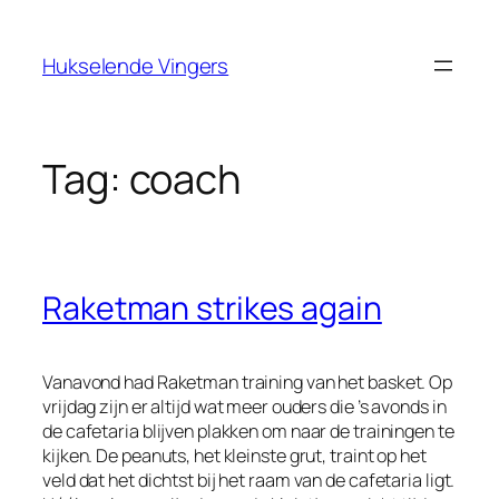
Ga
naar
Hukselende Vingers
de
inhoud
Tag:
coach
Raketman strikes again
Vanavond had Raketman training van het basket. Op
vrijdag zijn er altijd wat meer ouders die ’s avonds in
de cafetaria blijven plakken om naar de trainingen te
kijken. De peanuts, het kleinste grut, traint op het
veld dat het dichtst bij het raam van de cafetaria ligt.