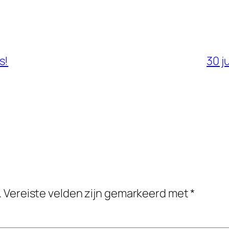
s!
30 j
.
Vereiste velden zijn gemarkeerd met
*