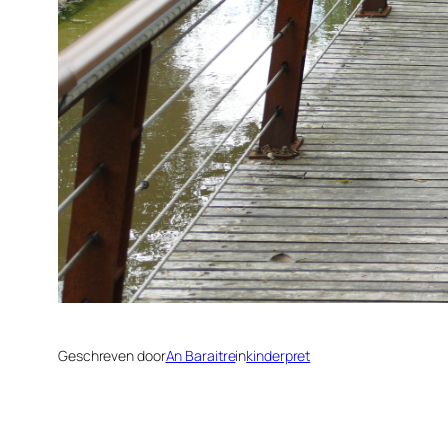
Geschreven door
An Baraitre
in
kinderpret