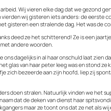
 arbeid. Wij vieren elke dag dat we gezond ge
 vierden wij gisteren iets anders: de eerste
het gisteren een stralende dag. Het was de 
nks deed ze het schitterend! Ze is een jaar
er met andere woorden.
ons dagelijks in al haar onschuld laat zien dat
 het glas van haar peter leeg was en stond ze k
je zich bezeerde aan zijn hoofd, liep zij spo
uders doen stralen. Natuurlijk vinden we het sup
naam dat de deken van dienst haar spitsvondighe
rkgangers maar ze toont ons dat ze net als wij