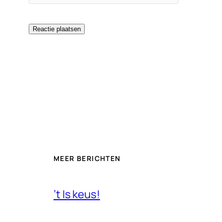
MEER BERICHTEN
’t Is keus!