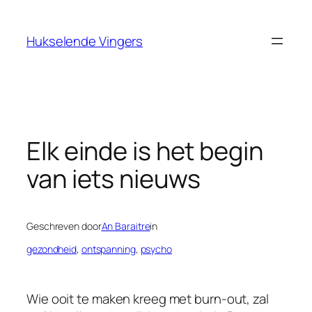
Ga
naar
Hukselende Vingers
de
inhoud
Elk einde is het begin
van iets nieuws
Geschreven door
An Baraitre
in
gezondheid
, 
ontspanning
, 
psycho
Wie ooit te maken kreeg met burn-out, zal