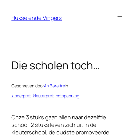
Ga
naar
Hukselende Vingers
de
inhoud
Die scholen toch…
Geschreven door
An Baraitre
in
kinderpret
, 
kleuterpret
, 
ontspanning
Onze 3 stuks gaan allen naar dezelfde
school. 2 stuks leven zich uit in de
kleuterschool, de oudste promoveerde