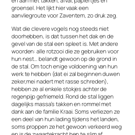
en aan met takken, afval, papiertjes en
groensel. Het lijkt hier vaak een
aanvliegroute voor Zaventem, zo druk zeg.
Wat die clevere vogels nog steeds niet
doorhebben, is dat tussen het dak en de
gevel van de stal een spleet is. Met andere
woorden: alle rotzooi die ze gebruiken voor
hun nest… belandt gewoon op de grond in
de stal. Om toch enige voldoening van hun
werk te hebben (dat ei zal beginnen duwen
zeker,mei nadert met rasse schreden),
hebben ze al enkele stokjes achter de
regenpijp gefriemeld. Rond de stal liggen
dagelijks massa’s takken en rommel met
dank aan de familie Kraai. Soms verliezen ze
een deel van hun lading tijdens het landen,
soms proppen ze het gewoon verkeerd weg
en is de zwaartekracht hen te slim af.