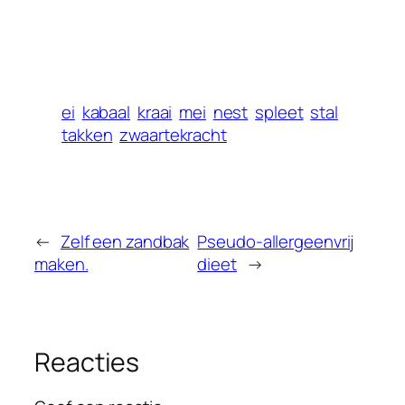
ei
kabaal
kraai
mei
nest
spleet
stal
takken
zwaartekracht
←
Zelf een zandbak
Pseudo-allergeenvrij
maken.
dieet
→
Reacties