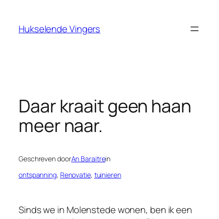
Ga
naar
Hukselende Vingers
de
inhoud
Daar kraait geen haan
meer naar.
Geschreven door
An Baraitre
in
ontspanning
, 
Renovatie
, 
tuinieren
Sinds we in Molenstede wonen, ben ik een