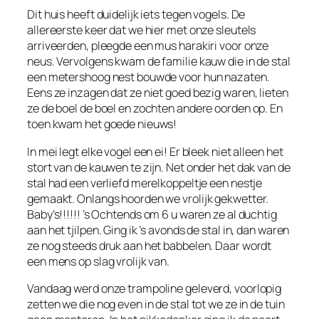
Dit huis heeft duidelijk iets tegen vogels. De
allereerste keer dat we hier met onze sleutels
arriveerden, pleegde een mus harakiri voor onze
neus. Vervolgens kwam de familie kauw die in de stal
een metershoog nest bouwde voor hun nazaten.
Eens ze inzagen dat ze niet goed bezig waren, lieten
ze de boel de boel en zochten andere oorden op. En
toen kwam het goede nieuws!
In mei legt elke vogel een ei! Er bleek niet alleen het
stort van de kauwen te zijn. Net onder het dak van de
stal had een verliefd merelkoppeltje een nestje
gemaakt. Onlangs hoorden we vrolijk gekwetter.
Baby’s!!!!!! ’s Ochtends om 6 u waren ze al duchtig
aan het tjilpen. Ging ik ’s avonds de stal in, dan waren
ze nog steeds druk aan het babbelen. Daar wordt
een mens op slag vrolijk van.
Vandaag werd onze trampoline geleverd, voorlopig
zetten we die nog even in de stal tot we ze in de tuin