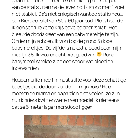
gaan monteren. In het pikkedonker ging ik de poort
van de stal sluiten na de levering. Ik stond met 1 voet
niet stabiel. Da’s niet onlogisch want de stal is heu…
een Biereco-stal van 50 à 60 jaar oud. Plots hoorde
ik een schrille korte krijs gevolgd door ‘splat’. Het
bleek de doodskreet van een babymereltje te zijn.
Onder mijn schoen. Ik vond op de grond 5 dode
babymereltjes. De vijfde is nu extra dood door mijn
maatje 38. Ik was er echt niet goed van
Rond
babymerel strekte zich een spoor van bloed en
ingewanden…
Houden jullie mee 1 minuut stilte voor deze schattige
beestjes die de dood vonden in mijn huis? Hoe
moeten de mama en papa zich niet voelen, ze zijn
hun kinders kwijt en weten vermoedelijk niet eens
dat ze 5 meter lager morsdood liggen.