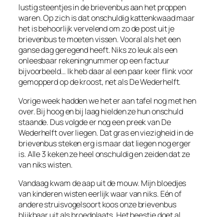
lustig steentjes in de brievenbus aan het proppen
waren. Op zich is dat onschuldig kattenkwaad maar
het is behoorlijk vervelend om zo de post uit je
brievenbus te moeten vissen. Vooral als het een
ganse dag geregend heeft. Niks zo leuk als een
onleesbaar rekeningnummer op een factuur
bijvoorbeeld… Ik heb daar al een paar keer flink voor
gemopperd op de kroost, net als De Wederhelft.
Vorige week hadden we het er aan tafel nog met hen
over. Bij hoog en bij laag hielden ze hun onschuld
staande. Dus volgde er nog een preek van De
Wederhelft over liegen. Dat gras en viezigheid in de
brievenbus steken erg is maar dat liegen nog erger
is. Alle 3 keken ze heel onschuldig en zeiden dat ze
van niks wisten.
Vandaag kwam de aap uit de mouw. Mijn bloedjes
van kinderen wisten eerlijk waar van niks. Eén of
andere struisvogelsoort koos onze brievenbus
blijkbaar uit als broedplaats. Het beestje doet al