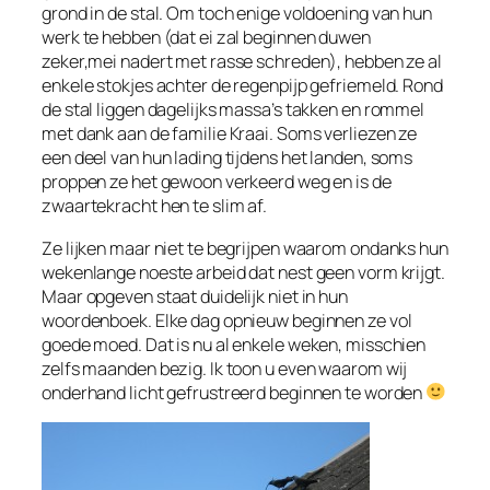
grond in de stal. Om toch enige voldoening van hun
werk te hebben (dat ei zal beginnen duwen
zeker,mei nadert met rasse schreden), hebben ze al
enkele stokjes achter de regenpijp gefriemeld. Rond
de stal liggen dagelijks massa’s takken en rommel
met dank aan de familie Kraai. Soms verliezen ze
een deel van hun lading tijdens het landen, soms
proppen ze het gewoon verkeerd weg en is de
zwaartekracht hen te slim af.
Ze lijken maar niet te begrijpen waarom ondanks hun
wekenlange noeste arbeid dat nest geen vorm krijgt.
Maar opgeven staat duidelijk niet in hun
woordenboek. Elke dag opnieuw beginnen ze vol
goede moed. Dat is nu al enkele weken, misschien
zelfs maanden bezig. Ik toon u even waarom wij
onderhand licht gefrustreerd beginnen te worden