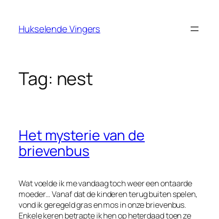
Ga
naar
Hukselende Vingers
de
inhoud
Tag:
nest
Het mysterie van de
brievenbus
Wat voelde ik me vandaag toch weer een ontaarde
moeder… Vanaf dat de kinderen terug buiten spelen,
vond ik geregeld gras en mos in onze brievenbus.
Enkele keren betrapte ik hen op heterdaad toen ze