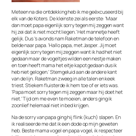
Meteen na die ontdekking heb ik me geëxcuseerd bij
elk van de Koters. De kleinste zei als eerste: ‘Maar
dan moet papa eigenlijk sorry tegen mij zeggen want
hij zei dat ik niet mocht liegen.’ Het mannetje heeft
gelijk. Dus ’s avonds nam Raketman de telefoon en
belde naar papa. ‘Hallo papa, met Jasper. Jij moet
eigenlijk sorry tegen mij zeggen want ik had het niet
gedaan maar de vogeltjes wilden een nestje maken
en toen heeft mama het eitje kapot gedaan dus ik
heb niet gelogen.’ Stemgeluid aan de andere kant
van de lijn. Raketman zweeg in alle talen en keek
triest. Stiekem fluisterde ik hem toe of er iets was.
‘Papa moet sorry tegen mij zeggen maar hij doet het
niet.’ Tijd om me even te moeien, anders ging ik
zoonlief helemaal niet in bed krijgen.
Na de sorry van papa ging hij flink (kuch) slapen. En
ik realiseerde me dat ik een dode op mijn geweten
heb. Beste mama vogel en papa vogel, ik respecteer