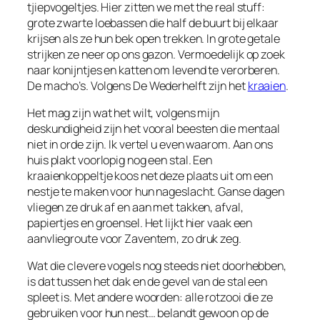
tjiepvogeltjes. Hier zitten we met the real stuff:
grote zwarte loebassen die half de buurt bij elkaar
krijsen als ze hun bek open trekken. In grote getale
strijken ze neer op ons gazon. Vermoedelijk op zoek
naar konijntjes en katten om levend te verorberen.
De macho’s. Volgens De Wederhelft zijn het
kraaien
.
Het mag zijn wat het wilt, volgens mijn
deskundigheid zijn het vooral beesten die mentaal
niet in orde zijn. Ik vertel u even waarom. Aan ons
huis plakt voorlopig nog een stal. Een
kraaienkoppeltje koos net deze plaats uit om een
nestje te maken voor hun nageslacht. Ganse dagen
vliegen ze druk af en aan met takken, afval,
papiertjes en groensel. Het lijkt hier vaak een
aanvliegroute voor Zaventem, zo druk zeg.
Wat die clevere vogels nog steeds niet doorhebben,
is dat tussen het dak en de gevel van de stal een
spleet is. Met andere woorden: alle rotzooi die ze
gebruiken voor hun nest… belandt gewoon op de