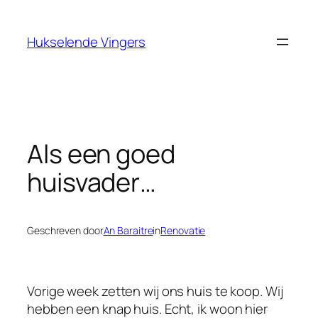
Ga
naar
Hukselende Vingers
de
inhoud
Als een goed
huisvader…
Geschreven door
An Baraitre
in
Renovatie
Vorige week zetten wij ons huis te koop. Wij
hebben een knap huis. Echt, ik woon hier