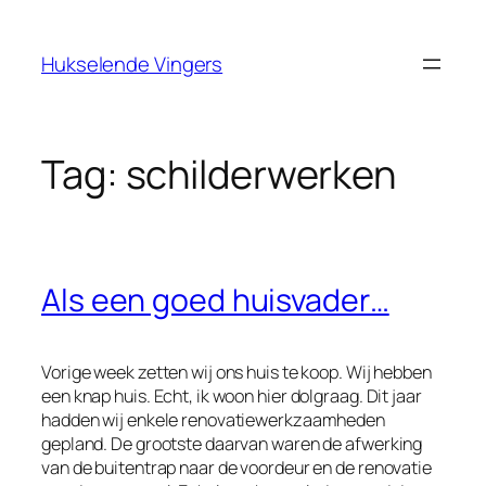
Ga
naar
Hukselende Vingers
de
inhoud
Tag:
schilderwerken
Als een goed huisvader…
Vorige week zetten wij ons huis te koop. Wij hebben
een knap huis. Echt, ik woon hier dolgraag. Dit jaar
hadden wij enkele renovatiewerkzaamheden
gepland. De grootste daarvan waren de afwerking
van de buitentrap naar de voordeur en de renovatie