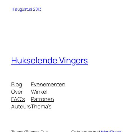
11 augustus 2013
Hukselende Vingers
Blog
Evenementen
Over
Winkel
FAQ's
Patronen
Auteurs
Thema’s
Twenty Twenty-Five
Ontworpen met
WordPress