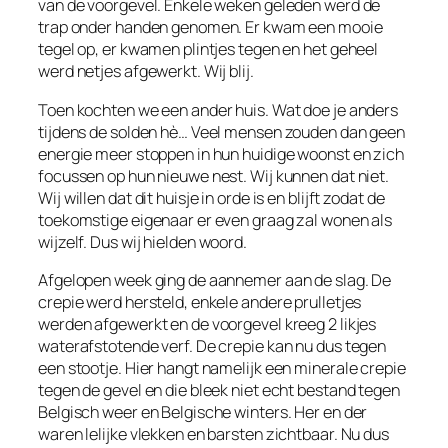
van de voorgevel. Enkele weken geleden werd de
trap onder handen genomen. Er kwam een mooie
tegel op, er kwamen plintjes tegen en het geheel
werd netjes afgewerkt. Wij blij.
Toen kochten we een ander huis. Wat doe je anders
tijdens de solden hè… Veel mensen zouden dan geen
energie meer stoppen in hun huidige woonst en zich
focussen op hun nieuwe nest. Wij kunnen dat niet.
Wij willen dat dit huisje in orde is en blijft zodat de
toekomstige eigenaar er even graag zal wonen als
wijzelf. Dus wij hielden woord.
Afgelopen week ging de aannemer aan de slag. De
crepie werd hersteld, enkele andere prulletjes
werden afgewerkt en de voorgevel kreeg 2 likjes
waterafstotende verf. De crepie kan nu dus tegen
een stootje. Hier hangt namelijk een minerale crepie
tegen de gevel en die bleek niet echt bestand tegen
Belgisch weer en Belgische winters. Her en der
waren lelijke vlekken en barsten zichtbaar. Nu dus