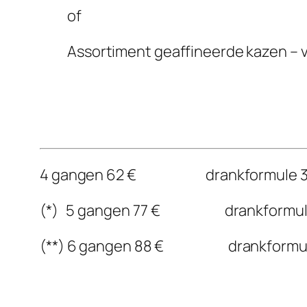
of
Assortiment geaffineerde kazen – 
4 gangen 62 € drankformule 3
(*) 5 gangen 77 € drankformule
(**) 6 gangen 88 € drankformul