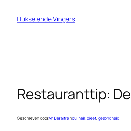
Ga
naar
Hukselende Vingers
de
inhoud
Restauranttip: D
Geschreven door
An Baraitre
in
culinair
, 
dieet
, 
gezondheid