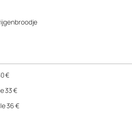
vijgenbroodje
0 €
 33 €
e 36 €