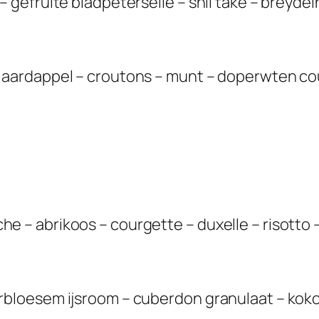
– gefruite bladpeterselie – shii take – breyde
e aardappel – croutons – munt – doperwten co
e – abrikoos – courgette – duxelle – risotto –
erbloesem ijsroom – cuberdon granulaat – koko