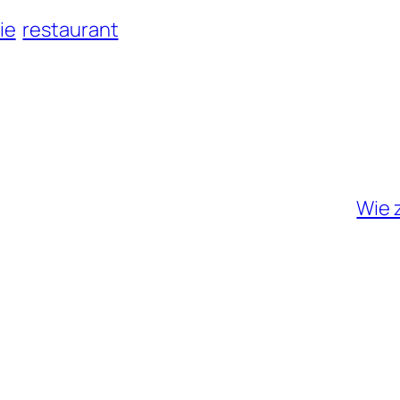
ie
restaurant
Wie z