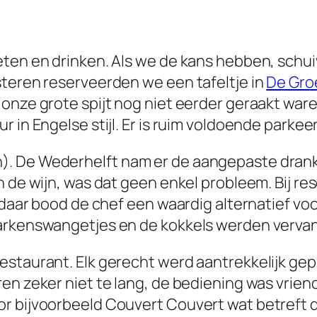
eten en drinken. Als we de kans hebben, schu
steren reserveerden we een tafeltje in
De Gro
onze grote spijt nog niet eerder geraakt ware
r in Engelse stijl. Er is ruim voldoende parke
. De Wederhelft nam er de aangepaste drank 
 de wijn, was dat geen enkel probleem. Bij res
 daar bood de chef een waardig alternatief voor
varkenswangetjes en de kokkels werden verva
restaurant. Elk gerecht werd aantrekkelijk g
n zeker niet te lang, de bediening was vriende
r bijvoorbeeld Couvert Couvert wat betreft d