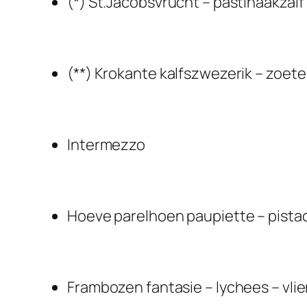
(*) St.Jacobsvrucht – pastinaakzalf 
(**) Krokante kalfszwezerik – zoet
Intermezzo
Hoeve parelhoen paupiette – pistach
Frambozen fantasie – lychees – vli