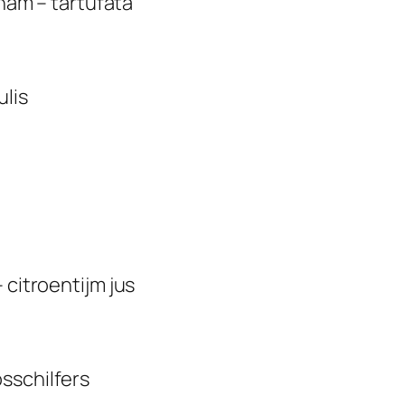
lham – tartufata
ulis
 citroentijm jus
sschilfers