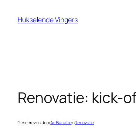
Ga
naar
Hukselende Vingers
de
inhoud
Renovatie: kick-of
Geschreven door
An Baraitre
in
Renovatie