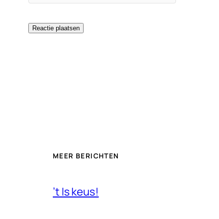
MEER BERICHTEN
’t Is keus!