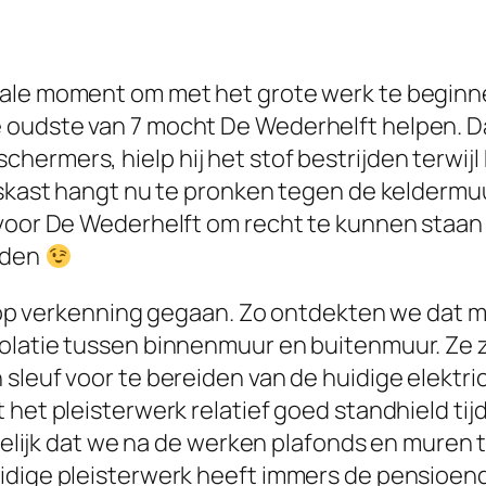
ale moment om met het grote werk te beginnen
 oudste van 7 mocht De Wederhelft helpen. D
hermers, hielp hij het stof bestrijden terwij
tskast hangt nu te pronken tegen de keldermuur
voor De Wederhelft om recht te kunnen staan e
rden
we op verkenning gegaan. Zo ontdekten we dat 
olatie tussen binnenmuur en buitenmuur. Ze za
sleuf voor te bereiden van de huidige elektric
het pleisterwerk relatief goed standhield tijd
namelijk dat we na de werken plafonds en mure
idige pleisterwerk heeft immers de pensioeng