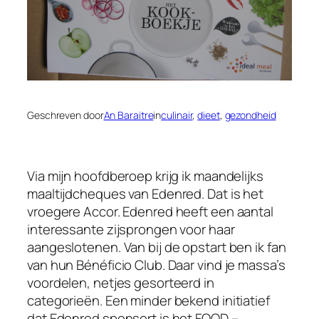
Geschreven door
An Baraitre
in
culinair
, 
dieet
, 
gezondheid
Via mijn hoofdberoep krijg ik maandelijks
maaltijdcheques van Edenred. Dat is het
vroegere Accor. Edenred heeft een aantal
interessante zijsprongen voor haar
aangeslotenen. Van bij de opstart ben ik fan
van hun Bénéficio Club. Daar vind je massa’s
voordelen, netjes gesorteerd in
categorieën. Een minder bekend initiatief
dat Edenred sponsort is het FOOD –