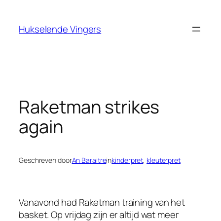
Ga
naar
Hukselende Vingers
de
inhoud
Raketman strikes
again
Geschreven door
An Baraitre
in
kinderpret
, 
kleuterpret
Vanavond had Raketman training van het
basket. Op vrijdag zijn er altijd wat meer