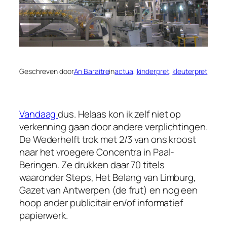
Geschreven door
An Baraitre
in
actua
, 
kinderpret
, 
kleuterpret
Vandaag
dus. Helaas kon ik zelf niet op
verkenning gaan door andere verplichtingen.
De Wederhelft trok met 2/3 van ons kroost
naar het vroegere Concentra in Paal-
Beringen. Ze drukken daar 70 titels
waaronder Steps, Het Belang van Limburg,
Gazet van Antwerpen (de
frut
) en nog een
hoop ander publicitair en/of informatief
papierwerk.