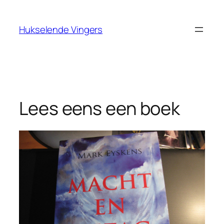
Ga
naar
Hukselende Vingers
de
inhoud
Lees eens een boek