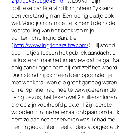
2/page43/page43.html
). Los van zijn
politieke carrière vind ik mijnheer Eyskens
een verstandig man. Een kranig oudje ook
wel. Vorig jaar ontmoette ik hem tijdens de
voorstelling van het boek van mijn
achternicht, Ingrid Baraitre
(
http://www.ingridbaraitre.com/
). Hij stond
daar netjes tussen het publiek aandachtig
te luisteren naar het interview dat ze gaf. Na
enig aandringen nam hij kort zelf het woord.
Daar stond hij dan: een klein opdondertje
met wenkbrauwen die groot genoeg waren
om er spinnenrag mee te verwijderen in de
living. Jezus, het leken wel 2 suikerspinnen
die op zijn voorhoofd plakten! Zijn eerste
woorden zijn me helemaal ontgaan omdat ik
hem zo aan het observeren was. Ik had me
hem in gedachten heel anders voorgesteld: